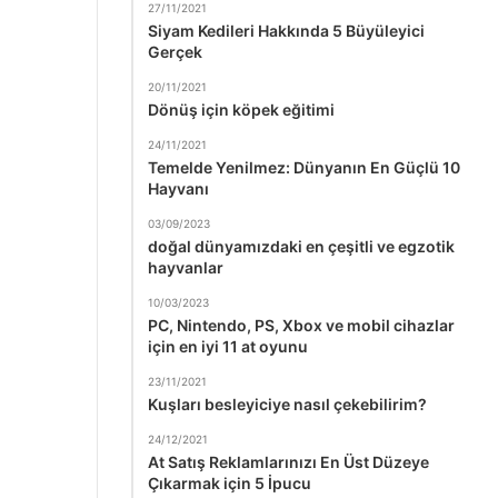
27/11/2021
Siyam Kedileri Hakkında 5 Büyüleyici
Gerçek
20/11/2021
Dönüş için köpek eğitimi
24/11/2021
Temelde Yenilmez: Dünyanın En Güçlü 10
Hayvanı
03/09/2023
doğal dünyamızdaki en çeşitli ve egzotik
hayvanlar
10/03/2023
PC, Nintendo, PS, Xbox ve mobil cihazlar
için en iyi 11 at oyunu
23/11/2021
Kuşları besleyiciye nasıl çekebilirim?
24/12/2021
At Satış Reklamlarınızı En Üst Düzeye
Çıkarmak için 5 İpucu