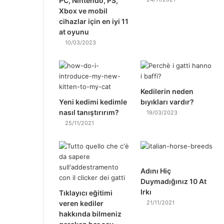
PC, Nintendo, PS,
Xbox ve mobil
cihazlar için en iyi 11
at oyunu
10/03/2023
Kedilerin neden
Yeni kedimi kedimle
bıyıkları vardır?
nasıl tanıştırırım?
19/03/2023
25/11/2021
Adını Hiç
Duymadığınız 10 At
Irkı
Tıklayıcı eğitimi
veren kediler
21/11/2021
hakkında bilmeniz