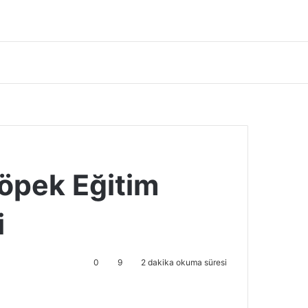
Köpek Eğitim
i
0
9
2 dakika okuma süresi