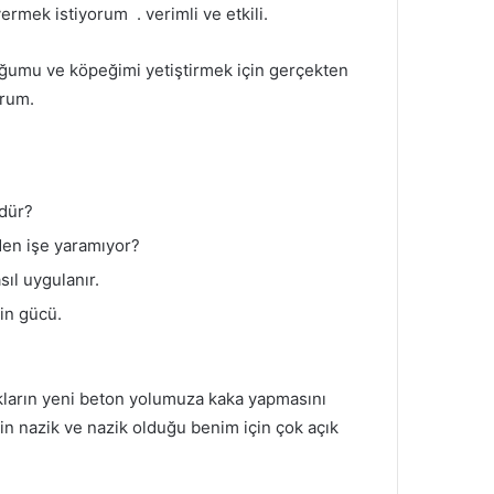
 vermek istiyorum .
verimli ve etkili.
ğumu ve köpeğimi yetiştirmek için gerçekten
orum.
üdür?
den işe yaramıyor?
ıl uygulanır.
ğin gücü.
kların yeni beton yolumuza kaka yapmasını
nin nazik ve nazik olduğu benim için çok açık