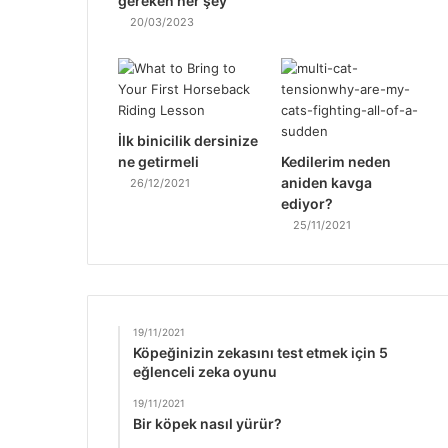
gereken her şey
20/03/2023
İlk binicilik dersinize
ne getirmeli
Kedilerim neden
aniden kavga
26/12/2021
ediyor?
25/11/2021
19/11/2021
Köpeğinizin zekasını test etmek için 5
eğlenceli zeka oyunu
19/11/2021
Bir köpek nasıl yürür?