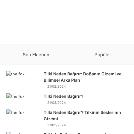
l
e
a
v
21/11/2021
f
d
Kedinizi evde mutlu etmek için
e
e
t
ipuçları
m
l
u
e
t
r
l
e
u
Son Eklenen
Popüler
h
e
a
t
z
m
Tilki Neden Bağırır: Doğanın Gizemi ve
ı
e
Bilimsel Arka Plan
r
k
21/02/2024
l
i
ı
Tilki Neden Bağırır?
ç
k
21/02/2024
i
l
n
Tilki Neden Bağırır? Tilkinin Seslerinin
ı
i
Gizemi
o
p
21/02/2024
l
u
u