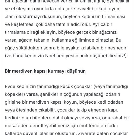
Bir ağaçtan daha heyecan verici, ikramlar, ilginç oyuncaklar
ve etkileşimli oyunlarla dolu çok seviyeli bir kedi oyun
alanı oluşturmayı düşünün, böylece kedinizin tırmanması
ve keşfetmesi çok daha tatmin edici olur.
Ayrıca bir
tırmalama direği ekleyin, böylece gerçek bir ağacınız
varsa, ağacın tabanını kullanma eğiliminde olmazlar.
Bu,
ağaç söküldükten sonra bile ayakta kalabilen bir nesnedir
(ve bunu kedinizin Noel hediyesi olarak düşünebilirsiniz!).
Bir merdiven kapısı kurmayı düşünün
Evde kedinizin tanımadığı küçük çocuklar (veya tanımadığı
köpekler) varsa, şenliklerin çoğunun yapılacağı odanın
girişine bir merdiven kapısı koyun, böylece kedi odadan
veya ötesinden çıkabilir. çocuklar takip etmeden kapı.
Kediniz olup bitenlere dahil olmayı seviyorsa, onu rahat bir
mesafeden denetleyebilmeniz için muhtemelen farklı
katlarda güvenli alanlar oluşturun.
Ziyarete gelen çocuklar