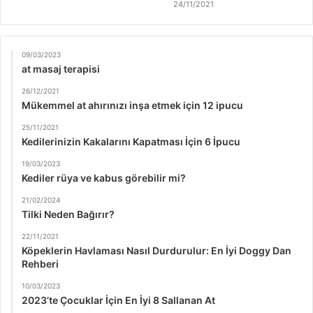
24/11/2021
09/03/2023
at masaj terapisi
26/12/2021
Mükemmel at ahırınızı inşa etmek için 12 ipucu
25/11/2021
Kedilerinizin Kakalarını Kapatması İçin 6 İpucu
19/03/2023
Kediler rüya ve kabus görebilir mi?
21/02/2024
Tilki Neden Bağırır?
22/11/2021
Köpeklerin Havlaması Nasıl Durdurulur: En İyi Doggy Dan
Rehberi
10/03/2023
2023’te Çocuklar İçin En İyi 8 Sallanan At