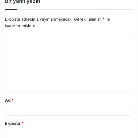
Bir yanıt yazın
E-posta adresiniz yayınlanmayacak.
Gerekli alanlar
*
ile
işaretlenmişlerdir
Y
o
r
u
m
*
Ad
*
E-posta
*