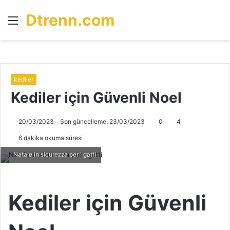
Dtrenn.com
Menü
A
y
...
kediler
Kediler için Güvenli Noel
20/03/2023
Son güncelleme: 23/03/2023
0
4
6 dakika okuma süresi
Natale in sicurezza per i gatti
Kediler için Güvenli