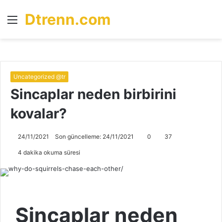
Dtrenn.com
Menü
A
y
...
Uncategorized @tr
Sincaplar neden birbirini
kovalar?
24/11/2021
Son güncelleme: 24/11/2021
0
37
4 dakika okuma süresi
Sincaplar neden