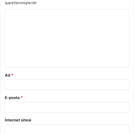
işaretlenmişlerdir
Y
o
r
u
m
*
Ad
*
E-posta
*
İnternet sitesi