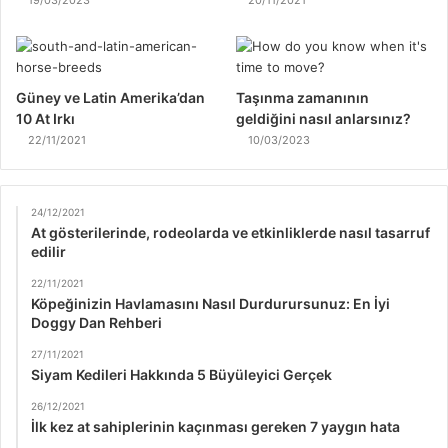
19/03/2023
20/11/2021
Güney ve Latin Amerika’dan
Taşınma zamanının
10 At Irkı
geldiğini nasıl anlarsınız?
22/11/2021
10/03/2023
24/12/2021
At gösterilerinde, rodeolarda ve etkinliklerde nasıl tasarruf
edilir
22/11/2021
Köpeğinizin Havlamasını Nasıl Durdurursunuz: En İyi
Doggy Dan Rehberi
27/11/2021
Siyam Kedileri Hakkında 5 Büyüleyici Gerçek
26/12/2021
İlk kez at sahiplerinin kaçınması gereken 7 yaygın hata