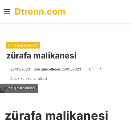
Dtrenn.com
Menü
A
y
...
Uncategorized @tr
zürafa malikanesi
25/05/2023
Son güncelleme: 25/05/2023
0
4
2 dakika okuma süresi
the giraffe manor
zürafa malikanesi