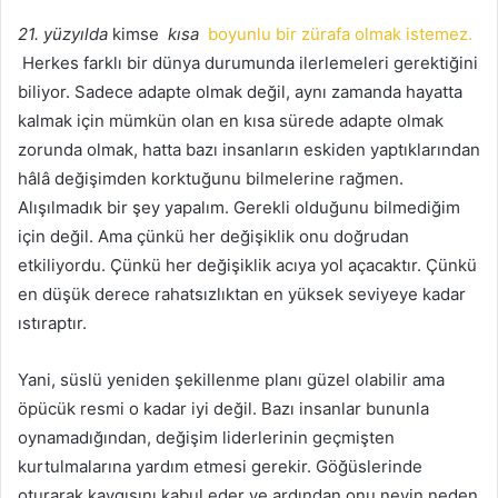
21. yüzyılda
kimse
kısa
boyunlu bir zürafa olmak istemez.
Herkes farklı bir dünya durumunda ilerlemeleri gerektiğini
biliyor.
Sadece adapte olmak değil, aynı zamanda hayatta
kalmak için mümkün olan en kısa sürede adapte olmak
zorunda olmak, hatta bazı insanların eskiden yaptıklarından
hâlâ değişimden korktuğunu bilmelerine rağmen.
Alışılmadık bir şey yapalım.
Gerekli olduğunu bilmediğim
için değil.
Ama çünkü her değişiklik onu doğrudan
etkiliyordu.
Çünkü her değişiklik acıya yol açacaktır.
Çünkü
en düşük derece rahatsızlıktan en yüksek seviyeye kadar
ıstıraptır.
Yani, süslü yeniden şekillenme planı güzel olabilir ama
öpücük resmi o kadar iyi değil.
Bazı insanlar bununla
oynamadığından, değişim liderlerinin geçmişten
kurtulmalarına yardım etmesi gerekir.
Göğüslerinde
oturarak kaygısını kabul eder ve ardından onu neyin neden