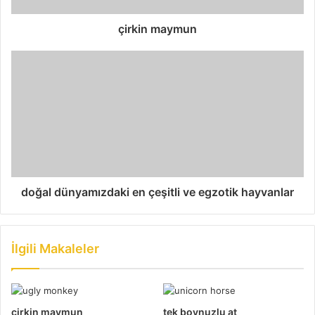
çirkin maymun
doğal dünyamızdaki en çeşitli ve egzotik hayvanlar
İlgili Makaleler
çirkin maymun
tek boynuzlu at