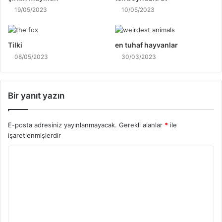
19/05/2023
10/05/2023
Tilki
en tuhaf hayvanlar
08/05/2023
30/03/2023
Bir yanıt yazın
E-posta adresiniz yayınlanmayacak.
Gerekli alanlar
*
ile
işaretlenmişlerdir
Y
o
r
u
m