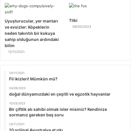
Tilki
Uyuşturucular, yer mantarı
ve evsizler: Köpeklerin
08/05/2023
neden takıntılı bir kokuya
sahip olduğunun ardındaki
bilim
12/11/2021
24/11/2021
Fil ikizleri! Mümkün mü?
03/09/2023
doğal dünyamızdaki en çeşitli ve egzotik hayvanlar
10/03/2023
Bir çiftlik atı sahibi olmak ister misiniz? Kendinize
sormanız gereken beş soru
23/11/2021
10 orijinal Avustralya at ırkı