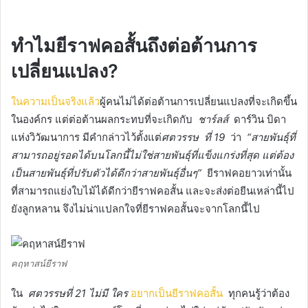
ทำไมยีราฟคอสั้นถึงต่อต้านการ
เปลี่ยนแปลง?
ในความเป็นจริงแล้ว
ผู้คนไม่ได้ต่อต้านการเปลี่ยนแปลงที่จะเกิดขึ้น
ในองค์กร
แต่ต่อต้านผลกระทบที่จะเกิดกับ
ชาร์ลส์
ดาร์วิน บิดา
แห่งวิวัฒนาการ
มีคำกล่าวไว้ตั้งแต่
ศตวรรษ
ที่ 19
ว่า
“สายพันธุ์ที่
สามารถอยู่รอดได้บนโลกนี้ไม่ใช่สายพันธุ์ที่แข็งแกร่งที่สุด
แต่ต้อง
เป็นสายพันธุ์ที่ปรับตัวได้ดีกว่าสายพันธุ์อื่นๆ”
ยีราฟคอยาวเท่านั้น
ที่สามารถแย่งใบไม้ได้ดีกว่ายีราฟคอสั้น
และจะส่งต่อยีนเหล่านี้ไป
ยังลูกหลาน
จึงไม่น่าแปลกใจที่ยีราฟคอสั้นจะจากโลกนี้ไป
คฤหาสน์ยีราฟ
ใน
ศตวรรษที่ 21 ไม่มี
ใคร
อยากเป็นยีราฟคอสั้น
ทุกคนรู้ว่าต้อง