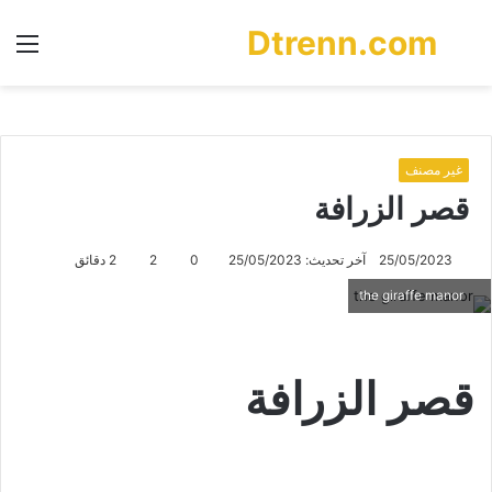
Dtrenn.com
بحث
الق
عن
غير مصنف
قصر الزرافة
25/05/2023
آخر تحديث: 25/05/2023
0
2
2 دقائق
the giraffe manor
قصر الزرافة