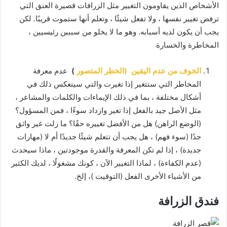
الأشخاص الذين يقاومون التغيير مثل الزرافات قصيرة العنق التي
ترفض تغيير نفسها ، ولا تفعل شيئًا ، وتعلم أنها ستموت قريبًا.
لكن
يجب أن يكون لديه أسبابه.
وهو ما لا يخلو من سببين رئيسيين ،
المخاطرة والخسارة
الخوف من عدم اليقين
(الخطر المتصور
)
عدم معرفة
المخاطر التي ستتغير إذا تغيرت والتي سينعكس ذلك في
أشكال مختلفة ، بما في ذلك الإيماءات والكلمات والمشاعر ،
مثل الأصل جيد بالفعل إذا تغير وازداد سوءًا ، فمن المسؤول؟
(الوضع الراهن) هل من الأفضل تغييره حقًا؟
ما زلت غير واثق
جدًا (سوء فهم) ، هل يجب أن تتعلم شيئًا جديدًا أم لا (مهارات
جديدة) ، إذا لم تكن المعرفة والقدرة موجودتين ، ماذا سيحدث
(عدم الكفاءة) ، لماذا التغيير الآن ، كونك مشغولًا ، لديك الكثير
من الأشياء الأخرى الفعل (التوقيت )، إلخ.
فندق الزرافة