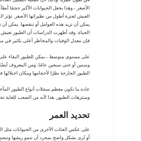
الأصغر ، وهذا يجعل الحيوانات الأكبر حجمًا أبطأ.
العيش لفترة أطول من نظيراتها الأصغر. تؤثر الب
يمكن أن تزيد هذه العوامل أو تنقصها. يمكن أن 
الحياة. وقد أظهرت الدراسات أن الطيور تعيش 
فإن معدل الوفيات والمخاطر أعلى بكثير في موائ
على مستوى متوسط ​​، يمكن للطيور البقاء عل
وستين أو حتى سبعين عامًا. ومن المعروف أيضً
الطيور الجارحة نظرًا لأحجامها ومكان احتلالها ف
عادة ما تكون معظم سجلات أنواع الطيور المأخ
ومنتزهات الطيور. هذا لأنه من الصعب للغاية تح
تحديد العمر
على عكس الفئات الأخرى من الحيوانات مثل الث
أو تُرى بشكل واضح بمجرد أن تنمو ريشها وتنضج 