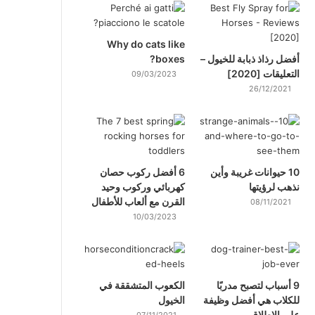
Why do cats like
أفضل رذاذ ذبابة للخيول –
boxes?
التعليقات [2020]
09/03/2023
26/12/2021
10 حيوانات غريبة وأين
6 أفضل ركوب حصان
نذهب لرؤيتها
كهربائي وركوب وحيد
القرن مع ألعاب للأطفال
08/11/2021
10/03/2023
9 أسباب لتصبح مدربًا
الكعوب المتشققة في
للكلاب هي أفضل وظيفة
الخيول
على الإطلاق