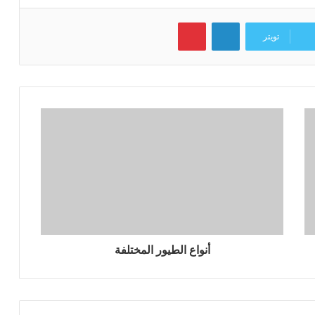
لينكدإن
بينتيريست
تويتر
أنواع الطيور المختلفة