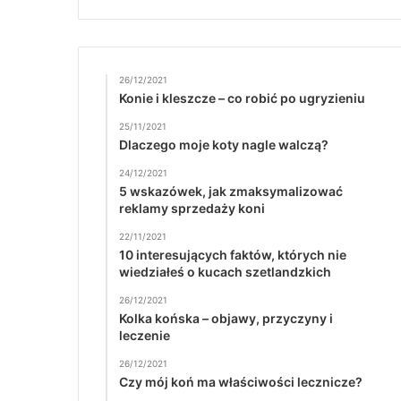
26/12/2021
Konie i kleszcze – co robić po ugryzieniu
25/11/2021
Dlaczego moje koty nagle walczą?
24/12/2021
5 wskazówek, jak zmaksymalizować
reklamy sprzedaży koni
22/11/2021
10 interesujących faktów, których nie
wiedziałeś o kucach szetlandzkich
26/12/2021
Kolka końska – objawy, przyczyny i
leczenie
26/12/2021
Czy mój koń ma właściwości lecznicze?