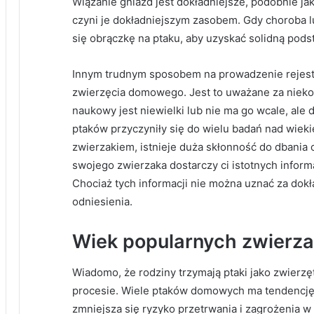
Wiązanie gniazd jest dokładniejsze, podobnie jak
czyni je dokładniejszym zasobem. Gdy choroba lu
się obrączkę na ptaku, aby uzyskać solidną pods
Innym trudnym sposobem na prowadzenie rejestr
zwierzęcia domowego. Jest to uważane za niek
naukowy jest niewielki lub nie ma go wcale, ale d
ptaków przyczyniły się do wielu badań nad wiek
zwierzakiem, istnieje duża skłonność do dbania
swojego zwierzaka dostarczy ci istotnych inform
Chociaż tych informacji nie można uznać za dok
odniesienia.
Wiek popularnych zwierz
Wiadomo, że rodziny trzymają ptaki jako zwierzę
procesie. Wiele ptaków domowych ma tendencję 
zmniejsza się ryzyko przetrwania i zagrożenia w 