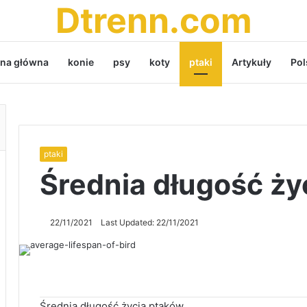
Dtrenn.com
ona główna
konie
psy
koty
ptaki
Artykuły
Pol
ptaki
Średnia długość ży
22/11/2021
Last Updated: 22/11/2021
Średnia długość życia ptaków