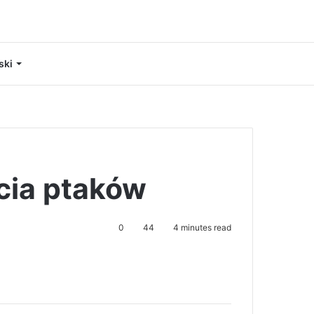
ski
cia ptaków
0
44
4 minutes read