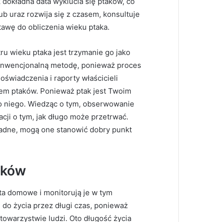
 dokładna data wyklucia się ptaków, co
b uraz rozwija się z czasem, konsultuje
tawę do obliczenia wieku ptaka.
u wieku ptaka jest trzymanie go jako
onwencjonalną metodę, ponieważ proces
oświadczenia i raporty właścicieli
iem ptaków. Ponieważ ptak jest Twoim
 o niego. Wiedząc o tym, obserwowanie
acji o tym, jak długo może przetrwać.
ładne, mogą one stanowić dobry punkt
aków
ta domowe i monitorują je w tym
do życia przez długi czas, ponieważ
towarzystwie ludzi. Oto długość życia