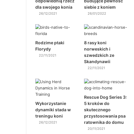
odpowiednią rzecz
budujące pewność
dla swojego konia
siebie z koniem
26/12/2021
26/01/2022
Rodzime ptaki
8 rasy koni
Florydy
norweskich i
szwedzkich ze
22/11/2021
Skandynawii
22/11/2021
Rescue Dog Series 3:
Wykorzystanie
5 kroków do
dynamiki stada w
skutecznego
treningu koni
przystosowania psa
ratownika do domu
26/12/2021
20/11/2021