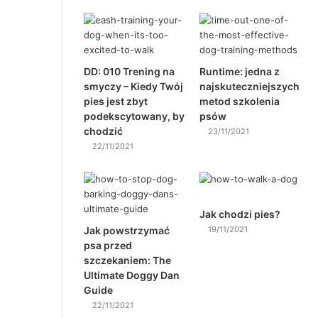
DD: 010 Trening na
Runtime: jedna z
smyczy – Kiedy Twój
najskuteczniejszych
pies jest zbyt
metod szkolenia
podekscytowany, by
psów
chodzić
23/11/2021
22/11/2021
Jak chodzi pies?
Jak powstrzymać
19/11/2021
psa przed
szczekaniem: The
Ultimate Doggy Dan
Guide
22/11/2021