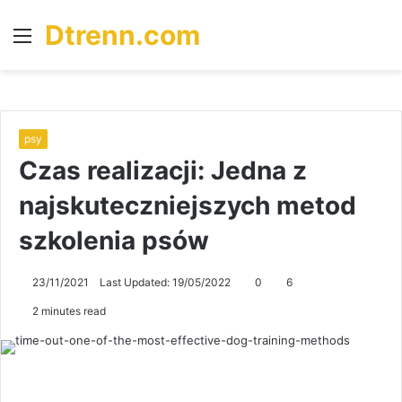
Dtrenn.com
Menu
S
fo
psy
Czas realizacji: Jedna z
najskuteczniejszych metod
szkolenia psów
23/11/2021
Last Updated: 19/05/2022
0
6
2 minutes read