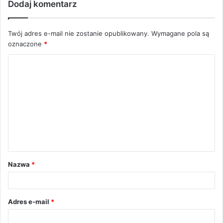
Dodaj komentarz
Twój adres e-mail nie zostanie opublikowany.
Wymagane pola są
oznaczone
*
K
o
m
e
n
t
a
Nazwa
*
r
z
*
Adres e-mail
*