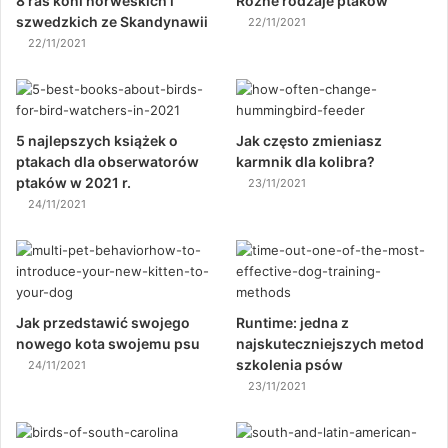
8 ras koni norweskich i
Różne rodzaje ptaków
szwedzkich ze Skandynawii
22/11/2021
22/11/2021
5 najlepszych książek o
Jak często zmieniasz
ptakach dla obserwatorów
karmnik dla kolibra?
ptaków w 2021 r.
23/11/2021
24/11/2021
Jak przedstawić swojego
Runtime: jedna z
nowego kota swojemu psu
najskuteczniejszych metod
szkolenia psów
24/11/2021
23/11/2021