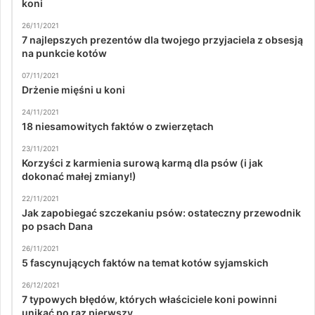
koni
26/11/2021
7 najlepszych prezentów dla twojego przyjaciela z obsesją
na punkcie kotów
07/11/2021
Drżenie mięśni u koni
24/11/2021
18 niesamowitych faktów o zwierzętach
23/11/2021
Korzyści z karmienia surową karmą dla psów (i jak
dokonać małej zmiany!)
22/11/2021
Jak zapobiegać szczekaniu psów: ostateczny przewodnik
po psach Dana
26/11/2021
5 fascynujących faktów na temat kotów syjamskich
26/12/2021
7 typowych błędów, których właściciele koni powinni
unikać po raz pierwszy