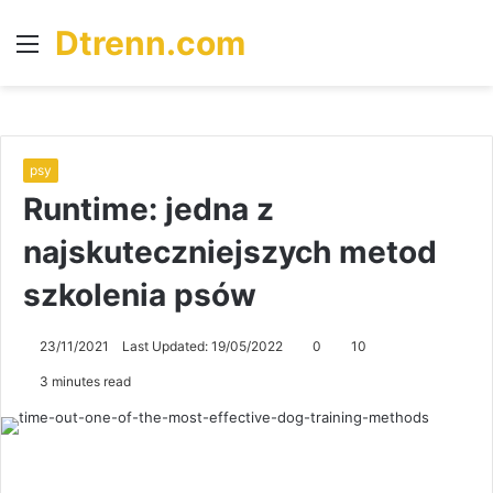
Dtrenn.com
Menu
S
fo
psy
Runtime: jedna z
najskuteczniejszych metod
szkolenia psów
23/11/2021
Last Updated: 19/05/2022
0
10
3 minutes read