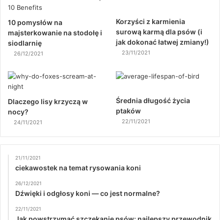
Korzyści z karmienia
10 pomysłów na
surową karmą dla psów (i
majsterkowanie na stodołę i
jak dokonać łatwej zmiany!)
siodlarnię
23/11/2021
26/12/2021
Średnia długość życia
Dlaczego lisy krzyczą w
ptaków
nocy?
22/11/2021
24/11/2021
21/11/2021
ciekawostek na temat rysowania koni
26/12/2021
Dźwięki i odgłosy koni — co jest normalne?
22/11/2021
Jak powstrzymać szczekanie psów: najlepszy przewodnik