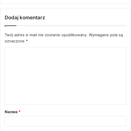
Dodaj komentarz
Twój adres e-mail nie zostanie opublikowany.
Wymagane pola są
oznaczone
*
K
o
m
e
n
t
a
Nazwa
*
r
z
*