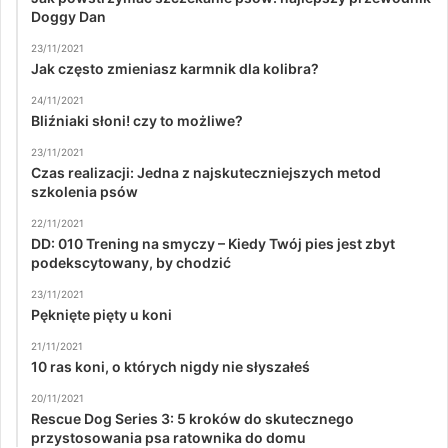
Doggy Dan
23/11/2021
Jak często zmieniasz karmnik dla kolibra?
24/11/2021
Bliźniaki słoni! czy to możliwe?
23/11/2021
Czas realizacji: Jedna z najskuteczniejszych metod
szkolenia psów
22/11/2021
DD: 010 Trening na smyczy – Kiedy Twój pies jest zbyt
podekscytowany, by chodzić
23/11/2021
Pęknięte pięty u koni
21/11/2021
10 ras koni, o których nigdy nie słyszałeś
20/11/2021
Rescue Dog Series 3: 5 kroków do skutecznego
przystosowania psa ratownika do domu