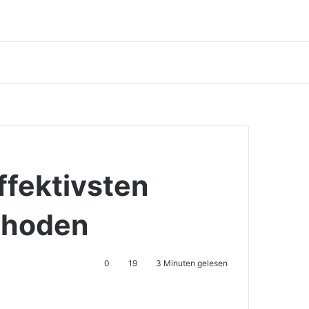
effektivsten
thoden
0
19
3 Minuten gelesen