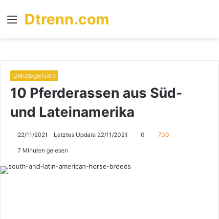
Dtrenn.com
Menü
S
n
Unkategorisiert
10 Pferderassen aus Süd-
und Lateinamerika
22/11/2021
Letztes Update 22/11/2021
0
700
7 Minuten gelesen