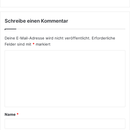
Schreibe einen Kommentar
Deine E-Mail-Adresse wird nicht veröffentlicht.
Erforderliche
Felder sind mit
*
markiert
K
o
m
m
e
n
t
Name
*
a
r