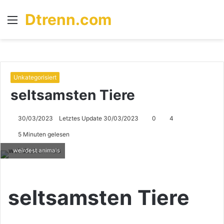
Dtrenn.com
Menü
S
n
Unkategorisiert
seltsamsten Tiere
30/03/2023
Letztes Update 30/03/2023
0
4
5 Minuten gelesen
weirdest animals
seltsamsten Tiere