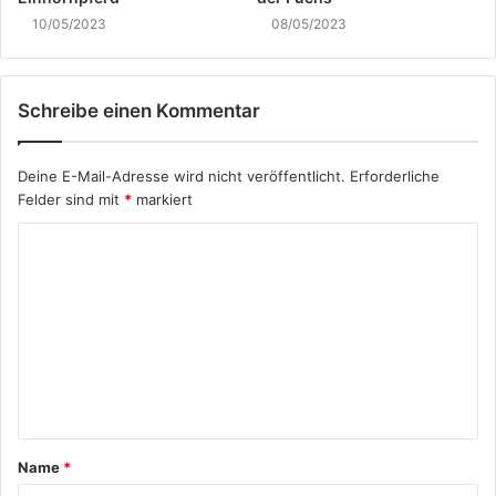
10/05/2023
08/05/2023
Schreibe einen Kommentar
Deine E-Mail-Adresse wird nicht veröffentlicht.
Erforderliche
Felder sind mit
*
markiert
K
o
m
m
e
n
t
Name
*
a