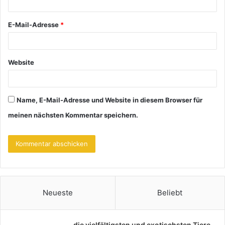
r
*
E-Mail-Adresse
*
Website
Name, E-Mail-Adresse und Website in diesem Browser für
meinen nächsten Kommentar speichern.
Neueste
Beliebt
die vielfältigsten und exotischsten Tiere