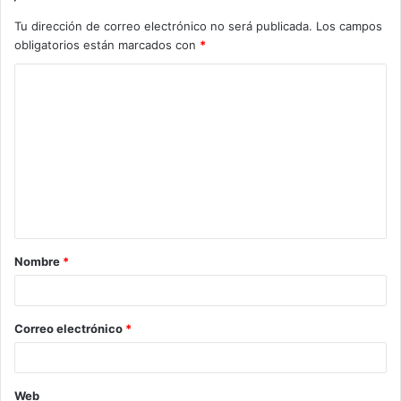
Tu dirección de correo electrónico no será publicada.
Los campos
obligatorios están marcados con
*
C
o
m
e
n
t
a
Nombre
*
r
i
o
Correo electrónico
*
*
Web