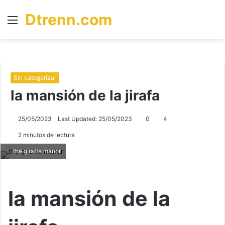
Dtrenn.com
Menú
B
p
Sin categorizar
la mansión de la jirafa
25/05/2023
Last Updated: 25/05/2023
0
4
2 minutos de lectura
the giraffe manor
la mansión de la