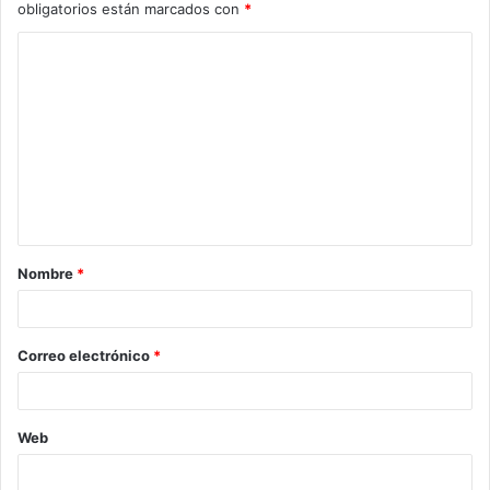
obligatorios están marcados con
*
C
o
m
e
n
t
a
Nombre
*
r
i
o
Correo electrónico
*
*
Web