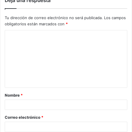
Deja una respuesta
Tu dirección de correo electrónico no será publicada.
Los campos
obligatorios están marcados con
*
C
o
m
e
n
t
a
Nombre
*
r
i
o
Correo electrónico
*
*