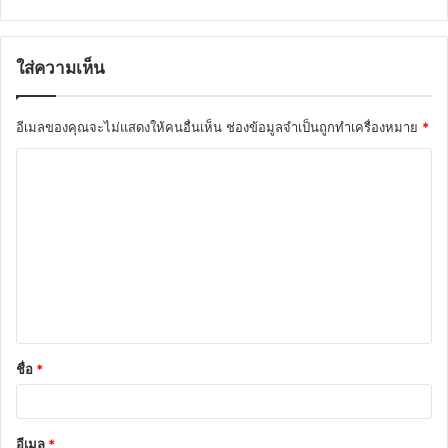
ใส่ความเห็น
อีเมลของคุณจะไม่แสดงให้คนอื่นเห็น
ช่องข้อมูลจำเป็นถูกทำเครื่องหมาย
*
ค
ว
า
ม
เ
ห็
น
ชื่อ
*
*
อีเมล
*