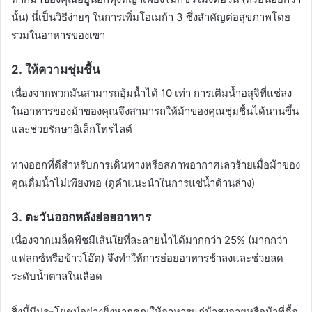
นั้น) นี่เป็นวิธีง่ายๆ ในการเพิ่มโอเมก้า 3 ซึ่งสำคัญต่อสุขภาพโดย
รวมในอาหารของเขา
2. ให้ความ
ชุ่มชื้น
เนื่องจากพวกมันสามารถอุ้มน้ำได้ 10 เท่า การเติมน้ำอสุจิที่แช่ลง
ในอาหารของม้าของคุณจึงสามารถให้ม้าของคุณชุ่มชื้นได้นานขึ้น
และช่วยรักษาอิเล็กโทรไลต์
ทางออกที่ดีสำหรับการเดินทางหรือสภาพอากาศเลวร้ายเมื่อม้าของ
คุณดื่มน้ำไม่เพียงพอ (ดูคำแนะนำในการแช่น้ำด้านล่าง)
3.
ตะวันออกหลังย่อยอาหาร
เนื่องจากเมล็ดพืชมีเส้นใยที่ละลายน้ำได้มากกว่า 25% (มากกว่า
แฟลกซ์หรือข้าวโอ๊ต) จึงทำให้การย่อยอาหารช้าลงและช่วยลด
ระดับน้ำตาลในเลือด
สิ่งนี้มีประโยชน์อย่างยิ่งหากคุณให้อาหารแก่ม้าสูงอายุหรือม้าที่ดื้อ