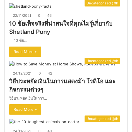
Uncategorized @th
22/11/2021
0
46
10 ข้อเท็จจริงที่น่าสนใจที่คุณไม่รู้เกี่ยวกับ
Shetland Pony
10 ข้อ…
Read More »
Uncategorized @th
24/12/2021
0
42
วิธีประหยัดเงินในการแสดงม้า โรดีโอ และ
กิจกรรมต่างๆ
วิธีประหยัดเงินในการ…
Read More »
Uncategorized @th
24/11/2021
0
40