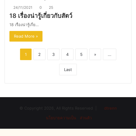
24/11/2021
0
25
18 เรื่องน่ารู้เกี่ยวกับสัตว์
18 เรื่องน่ารู้เกี่ย…
Read More »
1
2
3
4
5
»
...
Last
© Copyright 2026, All Rights Reserved |
dtrenn
นโยบายความเป็น ส่วนตัว