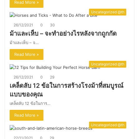
Read More »
Uncategorized @th
26/12/2021
0
30
ม้าและเห็บ – จะทำอย่างไรหลังจากถูกกัด
ม้าและเห็บ – จ…
Read More »
Uncategorized @th
26/12/2021
0
29
เคล็ดลับ 12 ข้อในการสร้างโรงม้าที่สมบูรณ์
แบบของคุณ
เคล็ดลับ 12 ข้อในการ…
Read More »
Uncategorized @th
22/11/2021
0
29