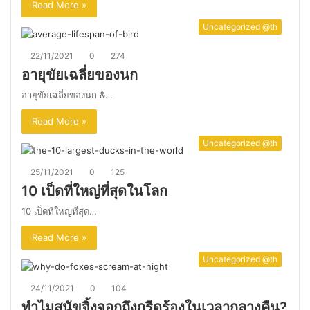
Read More »
Uncategorized @th
22/11/2021
0
274
อายุขัยเฉลี่ยของนก
อายุขัยเฉลี่ยของนก &…
Read More »
Uncategorized @th
25/11/2021
0
125
10 เป็ดที่ใหญ่ที่สุดในโลก
10 เป็ดที่ใหญ่ที่สุด…
Read More »
Uncategorized @th
24/11/2021
0
104
ทำไมสุนัขจิ้งจอกถึงกรีดร้องในเวลากลางคืน?