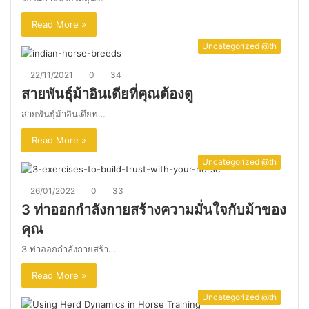
Read More »
Uncategorized @th
22/11/2021
0
34
สายพันธุ์ม้าอินเดียที่คุณต้องดู
สายพันธุ์ม้าอินเดียท…
Read More »
Uncategorized @th
26/01/2022
0
33
3 ท่าออกกำลังกายสร้างความมั่นใจกับม้าของ
คุณ
3 ท่าออกกำลังกายสร้า…
Read More »
Uncategorized @th