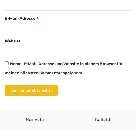
r
*
E-Mail-Adresse
*
Website
Name, E-Mail-Adresse und Website in diesem Browser für
meinen nächsten Kommentar speichern.
Neueste
Beliebt