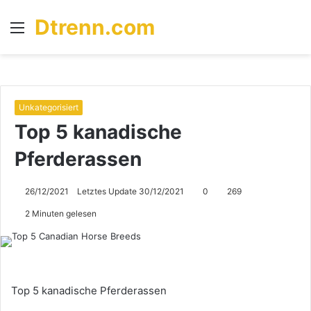
Dtrenn.com
Menü
S
n
Unkategorisiert
Top 5 kanadische
Pferderassen
26/12/2021
Letztes Update 30/12/2021
0
269
2 Minuten gelesen
Top 5 kanadische Pferderassen