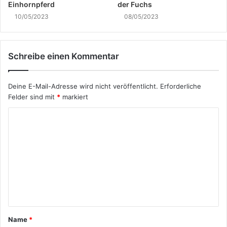
Einhornpferd
der Fuchs
10/05/2023
08/05/2023
Schreibe einen Kommentar
Deine E-Mail-Adresse wird nicht veröffentlicht.
Erforderliche
Felder sind mit
*
markiert
K
o
m
m
e
n
t
Name
*
a