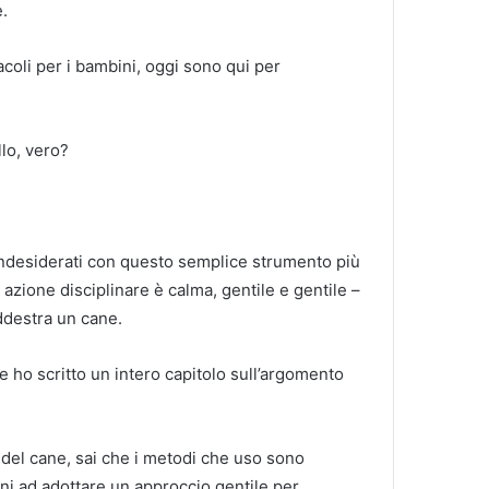
.
coli per i bambini, oggi sono qui per
lo, vero?
indesiderati con questo semplice strumento più
azione disciplinare è calma, gentile e gentile –
ddestra un cane.
 ho scritto un intero capitolo sull’argomento
 del cane, sai che i metodi che uso sono
 cani ad adottare un approccio gentile per