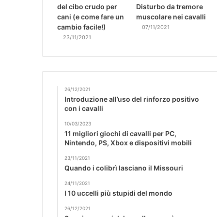
del cibo crudo per
Disturbo da tremore
cani (e come fare un
muscolare nei cavalli
cambio facile!)
07/11/2021
23/11/2021
26/12/2021
Introduzione all’uso del rinforzo positivo
con i cavalli
10/03/2023
11 migliori giochi di cavalli per PC,
Nintendo, PS, Xbox e dispositivi mobili
23/11/2021
Quando i colibrì lasciano il Missouri
24/11/2021
I 10 uccelli più stupidi del mondo
26/12/2021