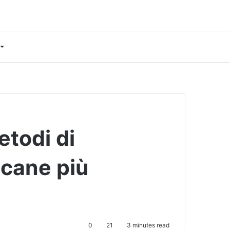
etodi di
cane più
0
21
3 minutes read