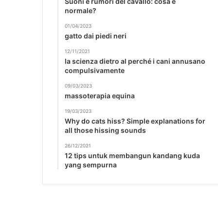
Suoni e rumori del cavallo: cosa è
normale?
01/04/2023
gatto dai piedi neri
12/11/2021
la scienza dietro al perché i cani annusano
compulsivamente
09/03/2023
massoterapia equina
19/03/2023
Why do cats hiss? Simple explanations for
all those hissing sounds
26/12/2021
12 tips untuk membangun kandang kuda
yang sempurna