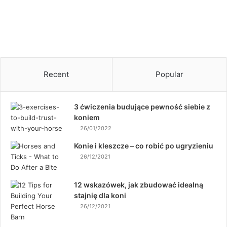
e
21/11/2021
Ptasi sen – znaczenie
Recent
Popular
3 ćwiczenia budujące pewność siebie z
koniem
26/01/2022
Konie i kleszcze – co robić po ugryzieniu
26/12/2021
12 wskazówek, jak zbudować idealną
stajnię dla koni
26/12/2021