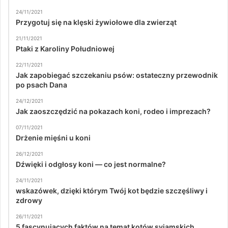
24/11/2021
Przygotuj się na klęski żywiołowe dla zwierząt
21/11/2021
Ptaki z Karoliny Południowej
22/11/2021
Jak zapobiegać szczekaniu psów: ostateczny przewodnik
po psach Dana
24/12/2021
Jak zaoszczędzić na pokazach koni, rodeo i imprezach?
07/11/2021
Drżenie mięśni u koni
26/12/2021
Dźwięki i odgłosy koni — co jest normalne?
24/11/2021
wskazówek, dzięki którym Twój kot będzie szczęśliwy i
zdrowy
26/11/2021
5 fascynujących faktów na temat kotów syjamskich