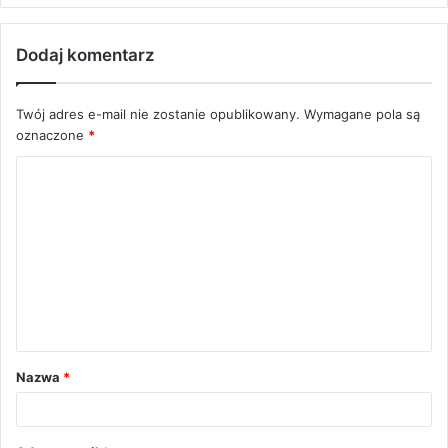
Dodaj komentarz
Twój adres e-mail nie zostanie opublikowany.
Wymagane pola są
oznaczone
*
K
o
m
e
n
t
a
Nazwa
*
r
z
*