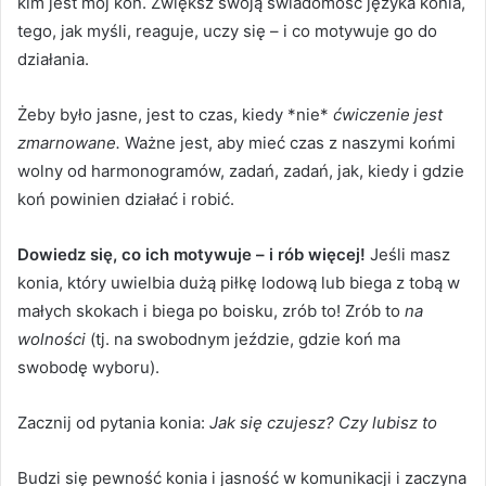
kim jest mój koń.
Zwiększ swoją świadomość języka konia,
tego, jak myśli, reaguje, uczy się – i co motywuje go do
działania.
Żeby było jasne, jest to czas, kiedy *nie*
ćwiczenie jest
zmarnowane.
Ważne jest, aby mieć czas z naszymi końmi
wolny od harmonogramów, zadań, zadań, jak, kiedy i gdzie
koń powinien działać i robić.
Dowiedz się, co ich motywuje – i rób więcej!
Jeśli masz
konia, który uwielbia dużą piłkę lodową lub biega z tobą w
małych skokach i biega po boisku, zrób to!
Zrób to
na
wolności
(tj. na swobodnym jeździe, gdzie koń ma
swobodę wyboru).
Zacznij od pytania konia:
Jak się czujesz?
Czy lubisz to
Budzi się pewność konia i jasność w komunikacji i zaczyna