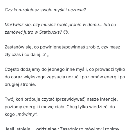
Czy kontrolujesz swoje myśli i uczucia?
Martwisz się, czy musisz robić pranie w domu… ​​lub co
zamówić jutro w Starbucks?
🙂.
Zastanów się, co powinieneś/powinnaś zrobić, czy masz
zły czas i co dalej…?
„
Często dodajemy do jednego inne myśli, co prowadzi tylko
do coraz większego zepsucia uczuć i poziomów energii po
drugiej stronie.
Twój koń próbuje czytać (przewidywać) nasze intencje,
poziomy energii i mowę ciała.
Chcą tylko wiedzieć, do
kogo
„mówimy”.
Jeśli istnieje …
oddzielne
;
Zasadniczo mówimy i robimy