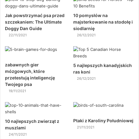
Jak powstrzymać psa przed
10 pomysłów na
szczekaniem: The Ultimate
majsterkowanie na stodołę i
Doggy Dan Guide
siodlarnię
22/11/2021
26/12/2021
zabawnych gier
5 najlepszych kanadyjskich
mózgowych, które
ras koni
przetestują inteligencję
26/12/2021
Twojego psa
19/11/2021
Ptaki z Karoliny Południowej
10 najlepszych zwierząt z
muszlami
21/11/2021
24/11/2021