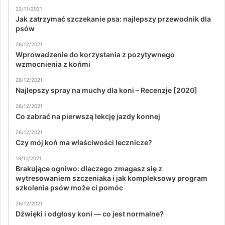
22/11/2021
Jak zatrzymać szczekanie psa: najlepszy przewodnik dla
psów
26/12/2021
Wprowadzenie do korzystania z pozytywnego
wzmocnienia z końmi
26/12/2021
Najlepszy spray na muchy dla koni – Recenzje [2020]
26/12/2021
Co zabrać na pierwszą lekcję jazdy konnej
26/12/2021
Czy mój koń ma właściwości lecznicze?
18/11/2021
Brakujące ogniwo: dlaczego zmagasz się z
wytresowaniem szczeniaka i jak kompleksowy program
szkolenia psów może ci pomóc
26/12/2021
Dźwięki i odgłosy koni — co jest normalne?