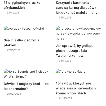
15 oryginalnych ras koni
Korzyści z karmienia
afrykańskich
surową karmą dla psów (i
jak dokonać małej zmiany!)
23/11/2021
23/11/2021
Średnia długość życia
ptaków
Jak sprawić, by gnijąca
22/11/2021
pleśń nie zagrażała
Twojemu koniowi
23/11/2021
10 faktów, których nie
Dźwięki i odgłosy koni — co
wiedziałeś o norweskich
jest normalne?
koniach fiordzkich
26/12/2021
21/11/2021