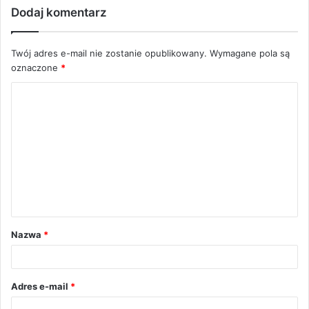
Dodaj komentarz
Twój adres e-mail nie zostanie opublikowany.
Wymagane pola są
oznaczone
*
K
o
m
e
n
t
a
Nazwa
*
r
z
*
Adres e-mail
*