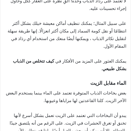
لا تعتمد على رذاذ الذباب وحده! ألقِ نظرة على العقار ككل وحاول
إجراء تحسينات عليه.
على سبيل المثال؛ يمكنك تنظيف أماكن معيشة خيلك بشكل أكثر
انتظامًا أو نقل كومة السماد إلى مكان أكثر انعزالًا. إنها طريقة سهلة
لتقليل تكاثر الذباب ، ويمكنها أيضًا منعك من استخدام أي رذاذ في
المقام الأول.
يمكنك العثور على المزيد من الأفكار في
كيف تتخلص من الذباب
بشكل طبيعي
.
الماء مقابل الزيت
بعض بخاخات الذباب المتوفرة تعتمد على الماء بينما يستخدم البعض
الآخر الزيت. كلتا القاعدتين لها مزاياها وعيوبها.
يبدو أن البخاخات التي تعتمد على الزيت تعمل بشكل أسرع لأنها
تخنق أو تغرق الحشرات في الزيت. على الرغم من أنه يلتصق جيدًا
بالغطاء ، إلا أنه يمكن أن يجذب الغبار أيضًا ، لذا قد يتطلب الأمر