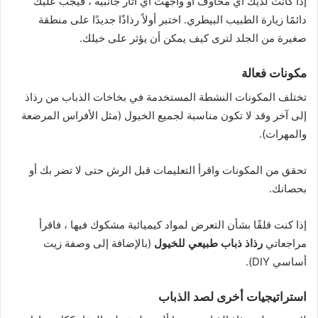
إذا كانت لديك أي مخاوف أو واجهت أي آثار جانبية ، فيجب عليك
دائمًا زيارة الطبيب البيطري. اختبر أولاً رذاذًا جديدًا على منطقة
صغيرة من الجلد لترى كيف يمكن أن يؤثر على خيلك.
مكونات فعالة
تختلف المكونات النشطة المستخدمة في بخاخات الذباب من رذاذ
إلى آخر وقد لا تكون مناسبة لجميع الخيول (مثل الأفراس المرضعة
والمهرات).
تحقق من المكونات واقرأ التعليمات قبل الرش حتى لا تضر بك أو
بحصانك.
إذا كنت قلقًا بشأن التعرض لمواد كيميائية مشكوك فيها ، فاقرأ
مراجعاتي
رذاذ ذباب طبيعي للخيول
(بالإضافة إلى وصفة زيت
أساسي DIY).
استراتيجيات أخرى لصد الذباب