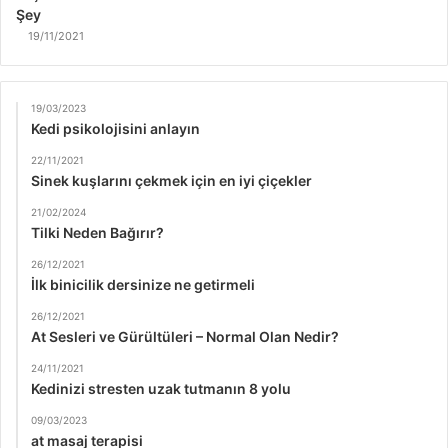
Şey
19/11/2021
19/03/2023
Kedi psikolojisini anlayın
22/11/2021
Sinek kuşlarını çekmek için en iyi çiçekler
21/02/2024
Tilki Neden Bağırır?
26/12/2021
İlk binicilik dersinize ne getirmeli
26/12/2021
At Sesleri ve Gürültüleri – Normal Olan Nedir?
24/11/2021
Kedinizi stresten uzak tutmanın 8 yolu
09/03/2023
at masaj terapisi