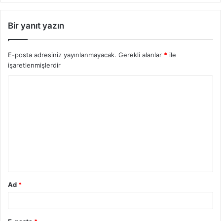
Bir yanıt yazın
E-posta adresiniz yayınlanmayacak.
Gerekli alanlar
*
ile
işaretlenmişlerdir
Y
o
r
u
m
*
Ad
*