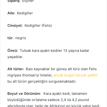
Sipariş:
Etçiller
Aile:
Kedigiller
Cinsiyet:
Kedigiller (Felis)
tür:
negris
Ömrü:
Tutsak kara ayaklı kediler 13 yaşına kadar
yaşadılar.
Alt türler:
Bazı kaynaklar bir güney alt türü olan Felis
nigripes thomasi’yi listeler,
ancak bugün birçok yetkili
bu alt türün gerçekliğini sorgulamaktadır.
Boyut ve Görünüm:
Kara ayaklı kedi, tamamen
büyüdüğünde ortalama sadece 2,4 ila 4,2 pound
ağırlığında olan, belki de Afrika’nın en küçük vahşi kedi