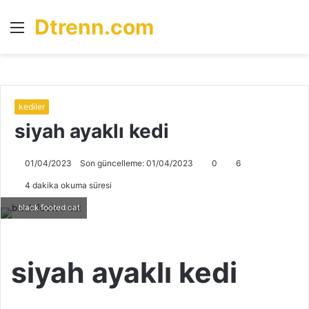
Dtrenn.com
Menü
A
y
...
kediler
siyah ayaklı kedi
01/04/2023
Son güncelleme: 01/04/2023
0
6
4 dakika okuma süresi
black footed cat
siyah ayaklı kedi