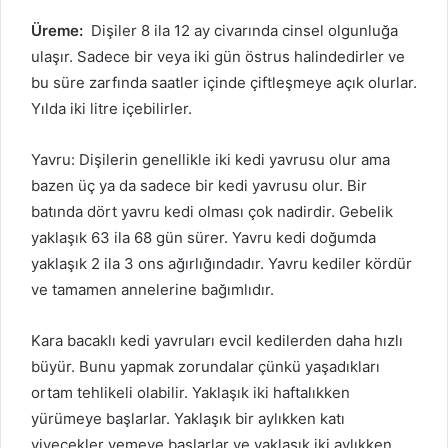
Üreme:
Dişiler 8 ila 12 ay civarında cinsel olgunluğa
ulaşır.
Sadece bir veya iki gün östrus halindedirler ve
bu süre zarfında saatler içinde çiftleşmeye açık olurlar.
Yılda iki litre içebilirler.
Yavru: Dişilerin genellikle iki kedi yavrusu olur ama
bazen üç ya da sadece bir kedi yavrusu olur.
Bir
batında dört yavru kedi olması çok nadirdir.
Gebelik
yaklaşık 63 ila 68 gün sürer.
Yavru kedi doğumda
yaklaşık 2 ila 3 ons ağırlığındadır.
Yavru kediler kördür
ve tamamen annelerine bağımlıdır.
Kara bacaklı kedi yavruları evcil kedilerden daha hızlı
büyür.
Bunu yapmak zorundalar çünkü yaşadıkları
ortam tehlikeli olabilir.
Yaklaşık iki haftalıkken
yürümeye başlarlar.
Yaklaşık bir aylıkken katı
yiyecekler yemeye başlarlar ve yaklaşık iki aylıkken