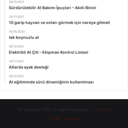
26/12/2021
Sürdürülebilir At Bakımı İpuçları – Akıllı Binici
25/11/2021
10 garip hayvan ve onları görmek için nereye gitmeli
10/05/2023
tek boynuzlu at
26/12/2021
Elektrikli At Çiti – Ekipman Kontrol Listesi
24/11/2021
Atlarda ayak desteği
26/12/2021
At eğitiminde sürü dinamiğinin kullanılması
© Copyright 2026, All Rights Reserved |
dtrenn
Gizlilik Politikası