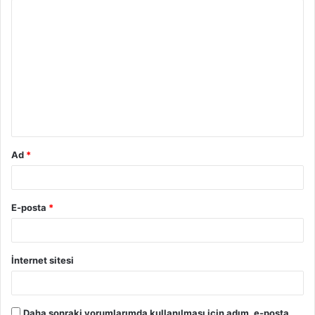
Y
o
r
u
m
*
Ad
*
E-posta
*
İnternet sitesi
Daha sonraki yorumlarımda kullanılması için adım, e-posta