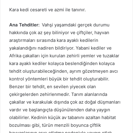
Kara kedi cesareti ve azmi ile tanınır.
Ana Tehditler:
Vahşi yaşamdaki gerçek durumu
hakkında çok az şey biliniyor ve çiftçiler, hayvan
araştırmaları sırasında kara ayaklı kedilerin
yakalandığını nadiren bildiriyor.
Yabani kediler ve
Afrika çakalları için kurulan zehirli yemler ve tuzaklar
kara ayaklı kediler kolayca beslendiğinden kolayca
tehdit oluşturabileceğinden, ayrım gözetmeyen avcı
kontrol yöntemleri büyük bir tehdit oluşturabilir.
Benzer bir tehdit, en sevilen yiyecek olan
çekirgelerden zehirlenmedir.
Tarım alanlarında
çakallar ve karakulak dışında çok az doğal düşmanları
vardır ve başlangıçta düşünülenden daha yaygın
olabilirler.
Kedinin küçük av tabanını azaltan habitat
bozulması gibi, türün menzili boyunca çiftlik
hayvanlarının aşırı otlatma nedeniyle yaygın otlak