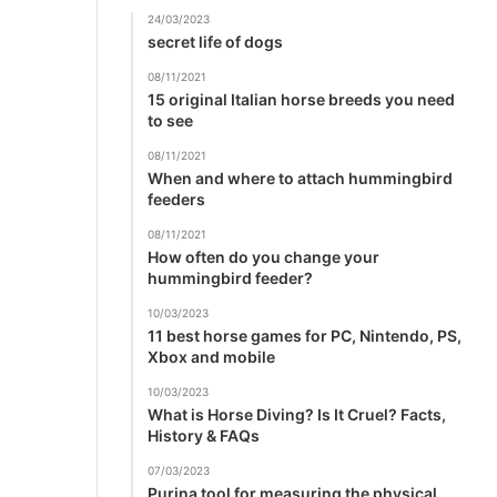
24/03/2023
secret life of dogs
08/11/2021
15 original Italian horse breeds you need
to see
08/11/2021
When and where to attach hummingbird
feeders
08/11/2021
How often do you change your
hummingbird feeder?
10/03/2023
11 best horse games for PC, Nintendo, PS,
Xbox and mobile
10/03/2023
What is Horse Diving? Is It Cruel? Facts,
History & FAQs
07/03/2023
Purina tool for measuring the physical