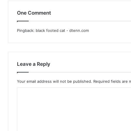
One Comment
Pingback:
black footed cat - dtenn.com
Leave a Reply
Your email address will not be published.
Required fields are
C
o
m
m
e