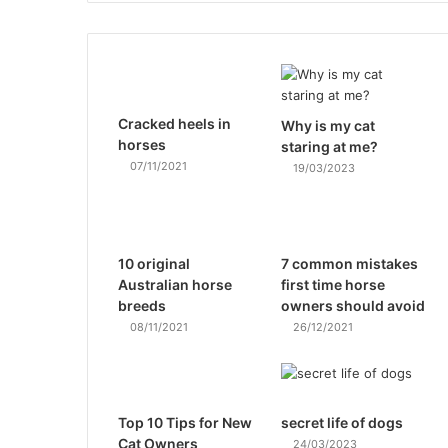
Cracked heels in
Why is my cat
horses
staring at me?
07/11/2021
19/03/2023
10 original
7 common mistakes
Australian horse
first time horse
breeds
owners should avoid
08/11/2021
26/12/2021
Top 10 Tips for New
secret life of dogs
Cat Owners
24/03/2023