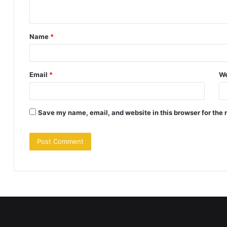
n
t
Name
*
*
Email
*
We
Save my name, email, and website in this browser for the 