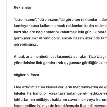
Reklamlar
“dtrenn.com”, “dtrenn.com”da görünen reklamların den
komisyoncusu kullanır, ancak reklamlar, kadın resiml
bazı sitelere bağlantılarını kaldırmak için günlük olara
görmüyorum.” dtrenn.com”, ancak bazen üzerinde tam
görebilirsiniz
.
Ancak ana menünün üst kısmında yer alan Bize Ulaşı
yöneticisine link göndererek uygunsuz gördüğünüz her
bilgilerin ifşası
Elde ettiğimiz tüm kişisel verilerin mahremiyetini ve g
bilgiler, herhangi bir yasa tarafından gerekmedikçe
lehtarlarının mülkiyet haklarını savunmak veya koruma
isteneceğine iyi niyetle inandığımızda ifşa edilmeyece