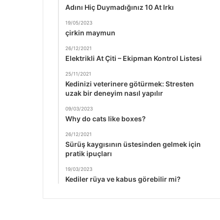
Adını Hiç Duymadığınız 10 At Irkı
19/05/2023
çirkin maymun
26/12/2021
Elektrikli At Çiti – Ekipman Kontrol Listesi
25/11/2021
Kedinizi veterinere götürmek: Stresten
uzak bir deneyim nasıl yapılır
09/03/2023
Why do cats like boxes?
26/12/2021
Sürüş kaygısının üstesinden gelmek için
pratik ipuçları
19/03/2023
Kediler rüya ve kabus görebilir mi?