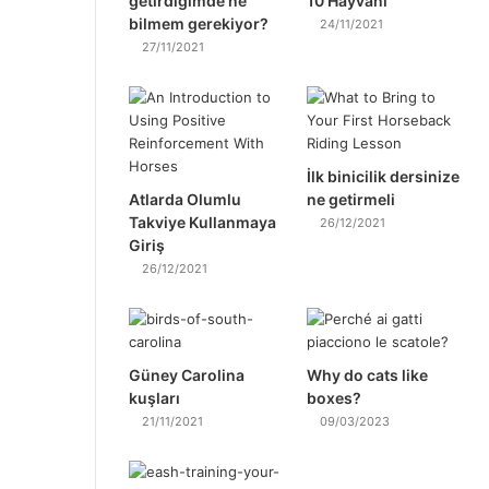
getirdiğimde ne
10 Hayvanı
bilmem gerekiyor?
24/11/2021
27/11/2021
İlk binicilik dersinize
Atlarda Olumlu
ne getirmeli
Takviye Kullanmaya
26/12/2021
Giriş
26/12/2021
Güney Carolina
Why do cats like
kuşları
boxes?
21/11/2021
09/03/2023