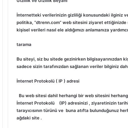
Gizlilik ve Gizlilik Beyanı
İnternetteki verilerinizin gizliliği konusundaki ilginiz 
politika, “dtrenn.com” web sitesini ziyaret ettiğinizde 
kişisel verileri nasıl ele aldığımızı anlamanıza yardımc
tarama
Bu siteyi, siz bu sitede gezinirken bilgisayarınızdan ki
sadece sizin tarafınızdan sağlanan veriler bilginiz dah
İnternet Protokolü (
IP
) adresi
Bu web sitesi dahil herhangi bir web sitesini herhang
İnternet Protokolü
(IP) adresinizi
, ziyaretinizin tari
tarayıcısının türünü ve buna
atıfta bulunduğunuz herh
ağdaki site
.