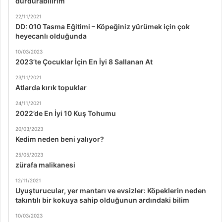
durdurabilirim
22/11/2021
DD: 010 Tasma Eğitimi – Köpeğiniz yürümek için çok
heyecanlı olduğunda
10/03/2023
2023’te Çocuklar İçin En İyi 8 Sallanan At
23/11/2021
Atlarda kırık topuklar
24/11/2021
2022’de En İyi 10 Kuş Tohumu
20/03/2023
Kedim neden beni yalıyor?
25/05/2023
zürafa malikanesi
12/11/2021
Uyuşturucular, yer mantarı ve evsizler: Köpeklerin neden
takıntılı bir kokuya sahip olduğunun ardındaki bilim
10/03/2023