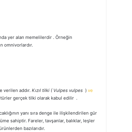
da yer alan memelilerdir .
Örneğin
n omnivorlardır.
e verilen addır.
Kızıl tilki ( Vulpes vulpes
)
ve
türler gerçek tilki olarak kabul edilir
.
ıcaklığının yanı sıra denge ile ilişkilendirilen gür
nüme sahiptir.
Fareler, tavşanlar, balıklar, leşler
rünlerden bazılarıdır.