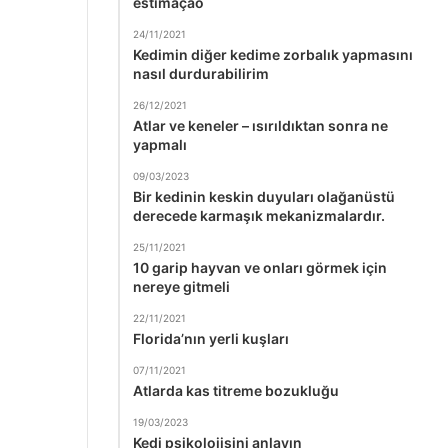
estimação
24/11/2021
Kedimin diğer kedime zorbalık yapmasını
nasıl durdurabilirim
26/12/2021
Atlar ve keneler – ısırıldıktan sonra ne
yapmalı
09/03/2023
Bir kedinin keskin duyuları olağanüstü
derecede karmaşık mekanizmalardır.
25/11/2021
10 garip hayvan ve onları görmek için
nereye gitmeli
22/11/2021
Florida’nın yerli kuşları
07/11/2021
Atlarda kas titreme bozukluğu
19/03/2023
Kedi psikolojisini anlayın