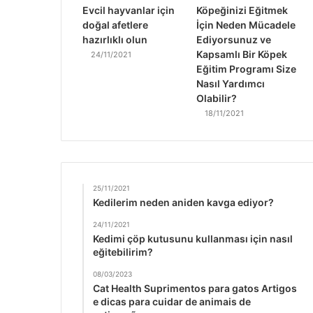
Evcil hayvanlar için
Köpeğinizi Eğitmek
doğal afetlere
İçin Neden Mücadele
hazırlıklı olun
Ediyorsunuz ve
Kapsamlı Bir Köpek
24/11/2021
Eğitim Programı Size
Nasıl Yardımcı
Olabilir?
18/11/2021
25/11/2021
Kedilerim neden aniden kavga ediyor?
24/11/2021
Kedimi çöp kutusunu kullanması için nasıl
eğitebilirim?
08/03/2023
Cat Health Suprimentos para gatos Artigos
e dicas para cuidar de animais de