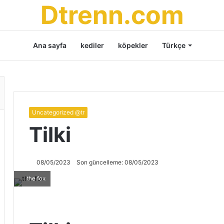
Dtrenn.com
Ana sayfa
kediler
köpekler
Türkçe
Uncategorized @tr
Tilki
08/05/2023
Son güncelleme: 08/05/2023
the fox