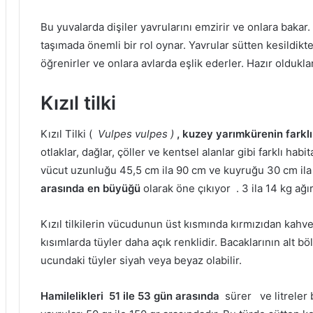
Bu yuvalarda dişiler yavrularını emzirir ve onlara bakar.
taşımada önemli bir rol oynar.
Yavrular sütten kesildik
öğrenirler ve onlara avlarda eşlik ederler.
Hazır oldukla
Kızıl tilki
Kızıl Tilki (
Vulpes vulpes )
, kuzey yarımkürenin farkl
otlaklar, dağlar, çöller ve kentsel alanlar gibi farklı ha
vücut uzunluğu 45,5 cm ila 90 cm ve kuyruğu 30 cm il
arasında en büyüğü
olarak öne çıkıyor .
3 ila 14 kg ağır
Kızıl tilkilerin vücudunun üst kısmında kırmızıdan kahv
kısımlarda tüyler daha açık renklidir.
Bacaklarının alt bö
ucundaki tüyler siyah veya beyaz olabilir.
Hamilelikleri
51 ile 53 gün
arasında
sürer
ve litreler 