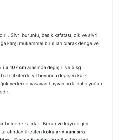
rdır
.
Sivri burunlu, basık kafatası, dik ve sivri
ğa karşı mükemmel bir silah olarak denge ve
m
ila 107 cm
arasında değişir ve 5 kg
 bazı tilkilerde yıl boyunca değişen kürk
soğuk yerlerde yaşayan hayvanlarda daha yoğun
edir.
bir bölgede kalırlar.
Burun ve kuyruk gibi
i tarafından üretilen
kokuların yanı sıra
irler
.
Seslendirmeler, örneğin, bireyleri