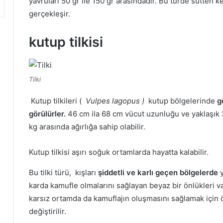
yavruları 50 gr ile 150 gr arasındadır.
Bu türde sütten ke
gerçekleşir.
kutup tilkisi
Tilki
Kutup tilkileri (
Vulpes lagopus )
kutup bölgelerinde
g
görülürler.
46 cm ila 68 cm vücut uzunluğu ve yaklaşık
kg arasında ağırlığa sahip olabilir.
Kutup tilkisi aşırı soğuk ortamlarda hayatta kalabilir.
Bu tilki türü, kışları
şiddetli ve karlı geçen bölgelerde
y
karda kamufle olmalarını sağlayan beyaz bir önlükleri v
karsız ortamda da kamuflajın oluşmasını sağlamak için ö
değiştirilir.