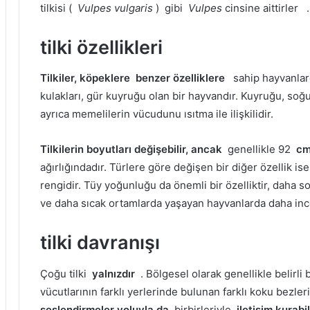
tilkisi (
Vulpes vulgaris
) gibi
Vulpes
cinsine aittirler
.
tilki özellikleri
Tilkiler,
köpeklere
benzer özelliklere
sahip hayvanla
kulakları, gür kuyruğu olan bir hayvandır.
Kuyruğu, soğu
ayrıca memelilerin vücudunu ısıtma ile ilişkilidir.
Tilkilerin boyutları değişebilir, ancak
genellikle 92
c
ağırlığındadır.
Türlere göre değişen bir diğer özellik ise
rengidir.
Tüy yoğunluğu da önemli bir özelliktir, daha 
ve daha sıcak ortamlarda yaşayan hayvanlarda daha inc
tilki davranışı
Çoğu tilki
yalnızdır
.
Bölgesel olarak genellikle belirli 
vücutlarının farklı yerlerinde bulunan farklı koku bezler
seslendirmeler yoluyla da
birbirleriyle
iletişim kurabil