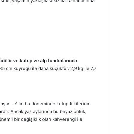
sme, yaşamın yaklaşık sekiz ila 10 haftasında
örülür ve kutup ve alp tundralarında
 35 cm kuyruğu ile daha küçüktür.
2,9 kg ile 7,7
aşar .
Yılın bu döneminde kutup tilkilerinin
ardır.
Ancak yaz aylarında bu beyaz önlük,
nemli bir değişiklik olan kahverengi ile