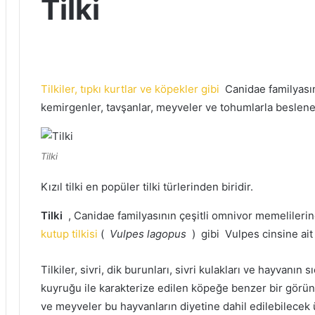
Tilki
Tilkiler, tıpkı kurtlar ve köpekler gibi
Canidae familyasın
kemirgenler, tavşanlar, meyveler ve tohumlarla beslene
Tilki
Kızıl tilki en popüler tilki türlerinden biridir.
Tilki
, Canidae familyasının çeşitli omnivor memelilerin
kutup tilkisi
(
Vulpes lagopus
)
gibi
Vulpes cinsine ait 
Tilkiler, sivri, dik burunları, sivri kulakları ve hayvanın s
kuyruğu ile karakterize edilen köpeğe benzer bir görü
ve meyveler bu hayvanların diyetine dahil edilebilecek ü