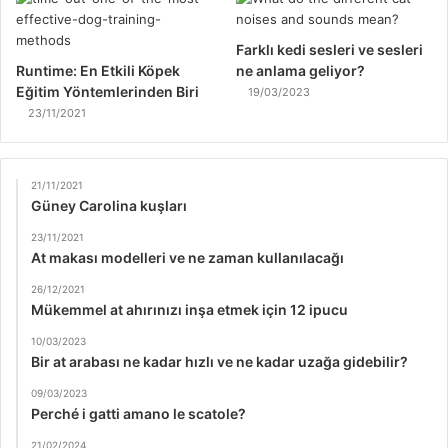
Farklı kedi sesleri ve sesleri
Runtime: En Etkili Köpek
ne anlama geliyor?
Eğitim Yöntemlerinden Biri
19/03/2023
23/11/2021
21/11/2021
Güney Carolina kuşları
23/11/2021
At makası modelleri ve ne zaman kullanılacağı
26/12/2021
Mükemmel at ahırınızı inşa etmek için 12 ipucu
10/03/2023
Bir at arabası ne kadar hızlı ve ne kadar uzağa gidebilir?
09/03/2023
Perché i gatti amano le scatole?
21/02/2024