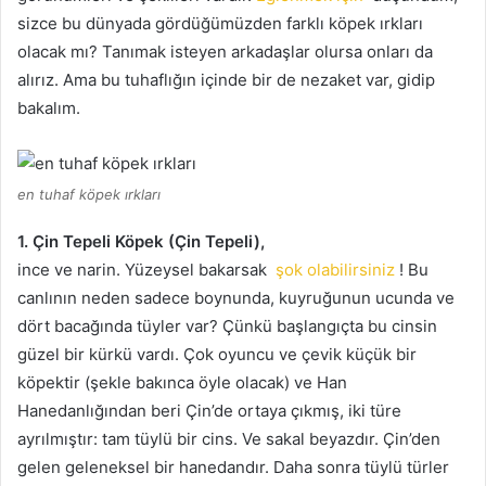
sizce bu dünyada gördüğümüzden farklı köpek ırkları
olacak mı?
Tanımak isteyen arkadaşlar olursa onları da
alırız.
Ama bu tuhaflığın içinde bir de nezaket var, gidip
bakalım.
en tuhaf köpek ırkları
1. Çin Tepeli Köpek (Çin Tepeli),
ince ve narin.
Yüzeysel bakarsak
şok olabilirsiniz
!
Bu
canlının neden sadece boynunda, kuyruğunun ucunda ve
dört bacağında tüyler var?
Çünkü başlangıçta bu cinsin
güzel bir kürkü vardı.
Çok oyuncu ve çevik küçük bir
köpektir (şekle bakınca öyle olacak) ve Han
Hanedanlığından beri Çin’de ortaya çıkmış, iki türe
ayrılmıştır: tam tüylü bir cins.
Ve sakal beyazdır.
Çin’den
gelen geleneksel bir hanedandır.
Daha sonra tüylü türler