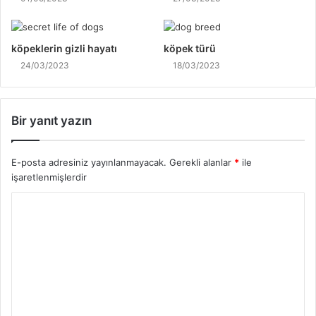
köpeklerin gizli hayatı
köpek türü
24/03/2023
18/03/2023
Bir yanıt yazın
E-posta adresiniz yayınlanmayacak.
Gerekli alanlar
*
ile
işaretlenmişlerdir
Y
o
r
u
m
*