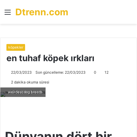
Dtrenn.com
Menü
A
y
...
köpekler
en tuhaf köpek ırkları
22/03/2023
Son güncelleme: 22/03/2023
0
12
2 dakika okuma süresi
weirdest dog breeds
Dünyanın dört bir