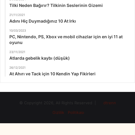
Tilki Neden Bağırır? Tilkinin Seslerinin Gizemi
21/11/2021
Adını Hiç Duymadığınız 10 At Irkı
10/03/2023
PC, Nintendo, PS, Xbox ve mobil cihazlar için en iyi 11 at
oyunu
23/11/2021
Atlarda gebelik kaybı (düşük)
26/12/2021
At Ahırı ve Tack için 10 Kendin Yap Fikirleri
© Copyright 2026, All Rights Reserved |
dtrenn
Gizlilik Politikası