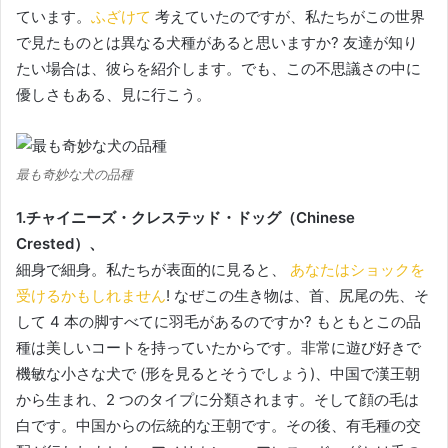
ています。
ふざけて
考えていたのです
が、私たちがこの世界
で見たものとは異なる犬種があると思いますか?
友達が知り
たい場合は、彼らを紹介します。
でも、この不思議さの中に
優しさもある、見に行こう。
最も奇妙な犬の品種
1.チャイニーズ・クレステッド・ドッグ（Chinese
Crested）、
細身で細身。
私たちが表面的に見ると、
あなたはショックを
受けるかもしれません
!
なぜこの生き物は、首、尻尾の先、そ
して 4 本の脚すべてに羽毛があるのですか?
もともとこの品
種は美しいコートを持っていたからです。
非常に遊び好きで
機敏な小さな犬で (形を見るとそうでしょう)、中国で漢王朝
から生まれ、2 つのタイプに分類されます。
そして顔の毛は
白です。
中国からの伝統的な王朝です。
その後、有毛種の交