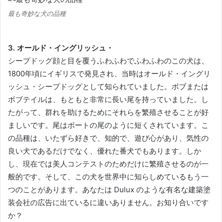
最も奇妙な犬の品種
3. オールド・イングリッシュ・
シープドッグ顔と目を覆うふわふわでふわふわのこの犬は、
1800年頃にイギリスで発見され、当時はオールド・イングリ
ッシュ・シープドッグとして知られていました。
ボブまたは
ボブテイルは、もともと非常に長い尾を持っていました。
し
たがって、群れを助けるためにそれらを繁殖させることが好
ましいです。
尾はボートの尾のように短くされています。
こ
の品種は、いたずら好きで、知的で、遊び心があり、気性の
良い犬であるだけでなく、優れた番犬でもあります。
しか
し、現在では美人コンテストのためだけに繁殖させるのが一
般的です。
そして、この犬を世界中に知らしめているもう一
つのことがあります。
あなたは Dulux のような有名な建築塗
装会社の広告に出ているに違いありません。
お知り合いです
か？