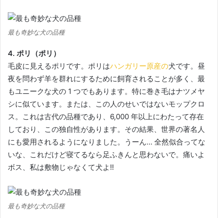
最も奇妙な犬の品種
4. ポリ（ポリ）
毛皮に見えるポリです。
ポリは
ハンガリー原産の
犬です。
昼
夜を問わず羊を群れにするために飼育されることが多く、最
もユニークな犬の 1 つでもあります。
特に巻き毛はナツメヤ
シに似ています。
または、この人のせいではないモップクロ
ス。
これは古代の品種であり、6,000 年以上にわたって存在
しており、この独自性があります。
その結果、世界の著名人
にも愛用されるようになりました。
うーん… 全然似合ってな
いな、これだけど寝てるなら足ふきんと思わないで。
痛いよ
ボス、私は敷物じゃなくて犬よ!!
最も奇妙な犬の品種