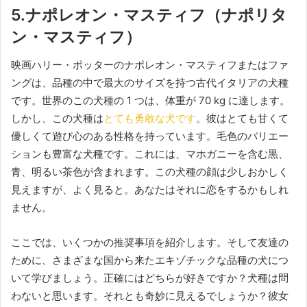
5.ナポレオン・マスティフ（ナポリタ
ン・マスティフ）
映画ハリー・ポッターのナポレオン・マスティフまたはファ
ングは、品種の中で最大のサイズを持つ古代イタリアの犬種
です。
世界のこの犬種の 1 つは、体重が 70 kg に達します。
しかし、この犬種は
とても勇敢な犬です
。
彼はとても甘くて
優しくて遊び心のある性格を持っています。
毛色のバリエー
ションも豊富な犬種です。
これには、マホガニーを含む黒、
青、明るい茶色が含まれます。
この犬種の顔は少しおかしく
見えますが、よく見ると。
あなたはそれに恋をするかもしれ
ません。
ここでは、いくつかの推奨事項を紹介します。
そして友達の
ために、さまざまな国から来たエキゾチックな品種の犬につ
いて学びましょう。
正確にはどちらが好きですか？
犬種は問
わないと思います。
それとも奇妙に見えるでしょうか？
彼女