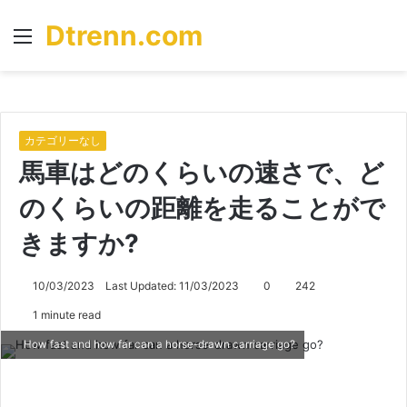
Dtrenn.com
Menu
S
fo
カテゴリーなし
馬車はどのくらいの速さで、ど
のくらいの距離を走ることがで
きますか?
10/03/2023
Last Updated: 11/03/2023
0
242
1 minute read
How fast and how far can a horse-drawn carriage go?