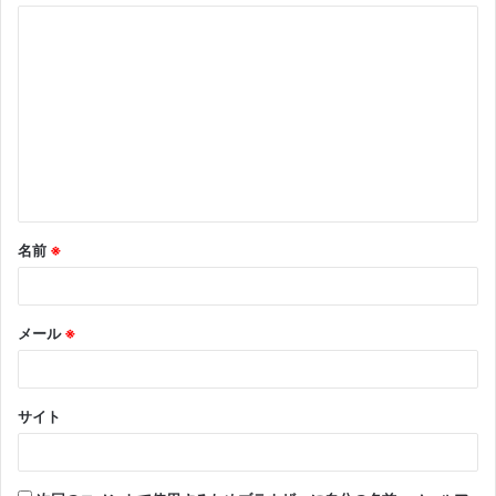
コ
メ
ン
ト
※
名前
※
メール
※
サイト