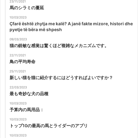
23/11/2021
馬のシラミの蔓延
10/03/2023
Çfarë është zhytja me kalë? A janë fakte mizore, histori dhe
pyetje të bëra më shpesh
09/03/2023
猫の鋭敏な感覚は驚くほど複雑なメカニズムです。
22/11/2021
鳥の平均寿命
25/11/2021
新しい猫を猫に紹介するにはどうすればよいですか？
22/03/2023
最も奇妙な犬の品種
10/03/2023
予算内の馬用品：
10/03/2023
トップ10の最高の馬とライダーのアプリ
10/03/2023