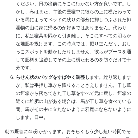
ください、日の出前にそこに行かない方が良いです。
し
かし、私はまた、午後の昼寝中に彼らの上に横たわって
いる馬によってベッドの残りの部分に押しつぶされた排
泄物の山に家に帰るのが好きではありません。
代わり
に、私は寝具を隅から引き離し、そこにすべての明らか
な堆肥を投げます。
この時点では、掘り進んだり、おし
っこスポットを動かしたりしません。
彼らがブースを通
して肥料を追跡してその上に横たわるのを防ぐだけで十
分です。
らせん状のバッグをすばやく調整し
ます。
繰り返します
が、私は手押し車から降りることさえしません。
干し草
の餌箱から落ちてきた干し草をすべて元に戻し、餌箱の
近くに堆肥の山がある場合は、馬が干し草を食べている
間、馬がその中に立たないように邪魔にならないように
します。
日中。
朝の厩舎に45分かかります。
おそらくもう少し短い時間でそ