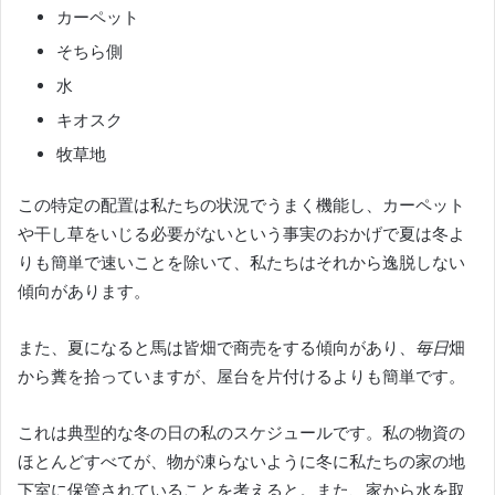
カーペット
そちら側
水
キオスク
牧草地
この特定の配置は私たちの状況でうまく機能し、カーペット
や干し草をいじる必要がないという事実のおかげで夏は冬よ
りも簡単で速いことを除いて、私たちはそれから逸脱しない
傾向があります。
また、夏になると馬は皆畑で商売をする傾向があり、
毎日
畑
から糞を拾っていますが
、屋台
を片付ける
よりも簡単です。
これは典型的な冬の日の私のスケジュールです。私の物資の
ほとんどすべてが、物が凍らないように冬に私たちの家の地
下室に保管されていることを考えると。
また、家から水を取