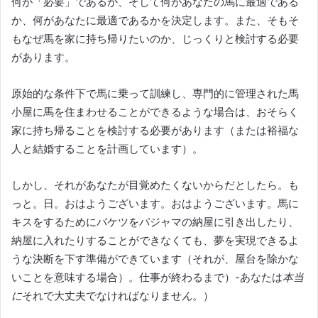
何が「必要」であるか、そして何があなたの馬に最適である
か、何があなたに最適であるかを決定します。
また、そもそ
もなぜ馬を家に持ち帰りたいのか、じっくりと検討する必要
があります。
原始的な条件下で馬に乗って訓練し、専門的に管理された馬
小屋に馬を住まわせることができるような場合は、おそらく
家に持ち帰ることを検討する必要があります（または裕福な
人と結婚することを計画しています）。
しかし、それがあなたが目覚めたくないからだとしたら。
も
っと。
日。
おはようございます。おはようございます。馬に
キスをするためにバケツをパジャマの納屋に引き出したり、
納屋に入れたりすることができなくても、夢を実現できるよ
うな決断を下す準備ができています（それが、屋台を除かな
いことを意味する場合）。仕事が終わるまで）-あなたは
本当
に
それで大丈夫で
なけれ
ばなり
ませ
ん
。）