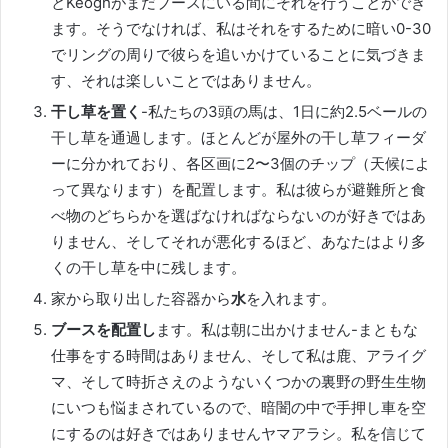
とKeoghがまだブースにいる間にそれを行うことができ
ます。
そうでなければ、私はそれをするために暗い0-30
でリングの周りで彼らを追いかけていることに気づきま
す、それは楽しいことではありません。
干し草を置く
-私たちの3頭の馬は、1日に約2.5ベールの
干し草を通過します。
ほとんどが屋外の干し草フィーダ
ーに分かれており、各区画に2〜3個のチップ（天候によ
って異なります）を配置します。
私は彼らが避難所と食
べ物のどちらかを選ばなければならないのが好きではあ
りません、そしてそれが悪化するほど、あなたはより多
くの干し草を中に残します。
家から取り出した容器から
水
を入れます。
ブースを配置し
ます。
私は朝に出かけません-まともな
仕事をする時間はありません、そして私は鹿、アライグ
マ、そして時折さえのようないくつかの裏野の野生生物
にいつも悩まされているので、暗闇の中で手押し車を空
にするのは好きではありませんヤマアラシ。
私を信じて