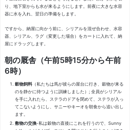
り、地下室からも水が来るようにします。前夜に大きな水容
器に水を入れ、翌日の準備をします。
ですから、納屋に向かう前に、シリアルを混ぜ合わせ、水容
器、シリアル、ラグ（変更した場合）をカートに入れて、納
屋にドラッグします。
朝の厩舎（午前5時15分から午前
6時）
穀物飼料
（私たちは馬が彼​​らの屋台に行き、穀物が来る
のを静かに待つように訓練しました）;
全員がシリアル
を手に入れたら、ステラのドアを閉めて、ステラが入っ
てこないようにし、サニーやキーオを朝食から追い出し
ます。
敷物の交換
-私は穀物の直後にこれを行うので、Sunny