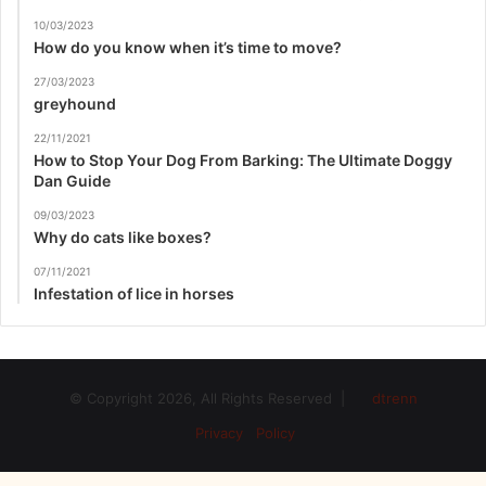
10/03/2023
How do you know when it’s time to move?
27/03/2023
greyhound
22/11/2021
How to Stop Your Dog From Barking: The Ultimate Doggy
Dan Guide
09/03/2023
Why do cats like boxes?
07/11/2021
Infestation of lice in horses
© Copyright 2026, All Rights Reserved |
dtrenn
Privacy Policy