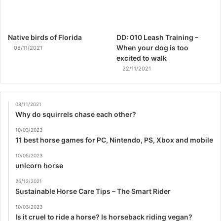
Native birds of Florida
DD: 010 Leash Training –
When your dog is too
08/11/2021
excited to walk
22/11/2021
08/11/2021
Why do squirrels chase each other?
10/03/2023
11 best horse games for PC, Nintendo, PS, Xbox and mobile
10/05/2023
unicorn horse
26/12/2021
Sustainable Horse Care Tips – The Smart Rider
10/03/2023
Is it cruel to ride a horse? Is horseback riding vegan?