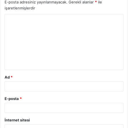
E-posta adresiniz yayınlanmayacak.
Gerekli alanlar
*
ile
işaretlenmişlerdir
Y
o
r
u
m
*
Ad
*
E-posta
*
İnternet sitesi