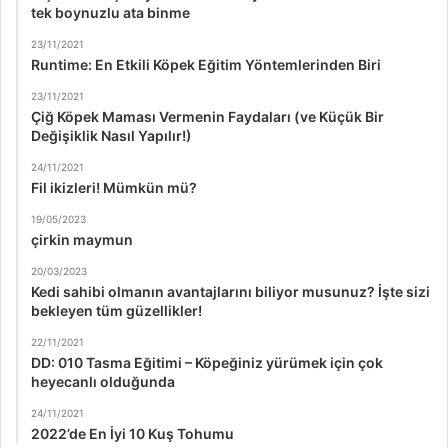
tek boynuzlu ata binme
23/11/2021
Runtime: En Etkili Köpek Eğitim Yöntemlerinden Biri
23/11/2021
Çiğ Köpek Maması Vermenin Faydaları (ve Küçük Bir
Değişiklik Nasıl Yapılır!)
24/11/2021
Fil ikizleri! Mümkün mü?
19/05/2023
çirkin maymun
20/03/2023
Kedi sahibi olmanın avantajlarını biliyor musunuz? İşte sizi
bekleyen tüm güzellikler!
22/11/2021
DD: 010 Tasma Eğitimi – Köpeğiniz yürümek için çok
heyecanlı olduğunda
24/11/2021
2022’de En İyi 10 Kuş Tohumu