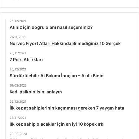
26/12/2021
Atınız için doğru olanı nasıl seçersiniz?
21/11/2021
Norveç Fiyort Atları Hakkında Bilmediğiniz 10 Gerçek
23/11/2021
7 Pers Atı Irkları
26/12/2021
Sürdürülebilir At Bakımı İpuçları – Akıllı Binici
19/03/2023
Kedi psikolojisini anlayın
26/12/2021
İlk kez at sahiplerinin kaçınması gereken 7 yaygın hata
23/11/2021
İlk kez sahip olacaklar için en iyi 10 köpek ırkı
20/03/2023