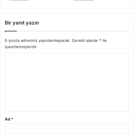
Bir yanıt yazın
E-posta adresiniz yayınlanmayacak.
Gerekli alanlar
*
ile
işaretlenmişlerdir
Y
o
r
u
m
*
Ad
*