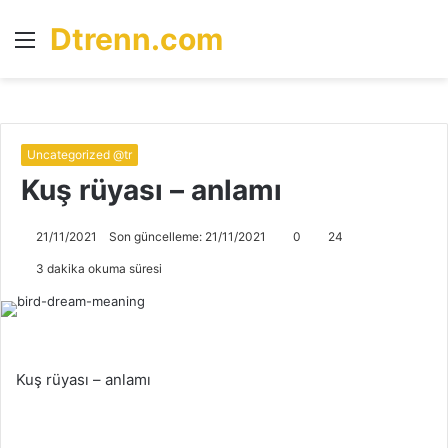
Dtrenn.com
Menü
A
y
...
Uncategorized @tr
Kuş rüyası – anlamı
21/11/2021
Son güncelleme: 21/11/2021
0
24
3 dakika okuma süresi
Kuş rüyası – anlamı