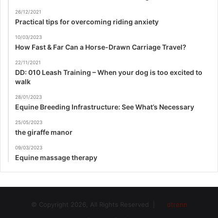
26/12/2021
Practical tips for overcoming riding anxiety
10/03/2023
How Fast & Far Can a Horse-Drawn Carriage Travel?
22/11/2021
DD: 010 Leash Training – When your dog is too excited to
walk
28/01/2023
Equine Breeding Infrastructure: See What’s Necessary
25/05/2023
the giraffe manor
09/03/2023
Equine massage therapy
© Copyright 2026, All Rights Reserved |
dtrenn