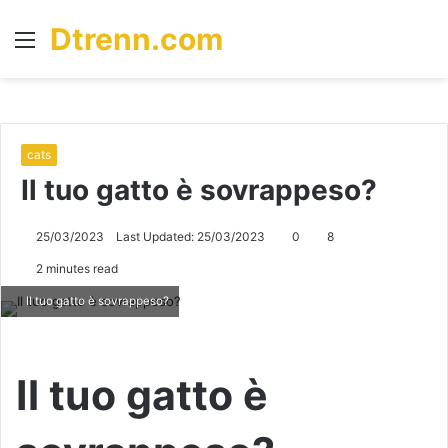
Dtrenn.com
Menu
S
fo
cats
Il tuo gatto è sovrappeso?
25/03/2023
Last Updated: 25/03/2023
0
8
2 minutes read
Il tuo gatto è sovrappeso?
Il tuo gatto è