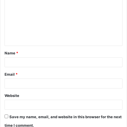
o
m
m
e
n
t
Name
*
*
Email
*
Website
Save my name, email, and website in this browser for the next
time I comment.