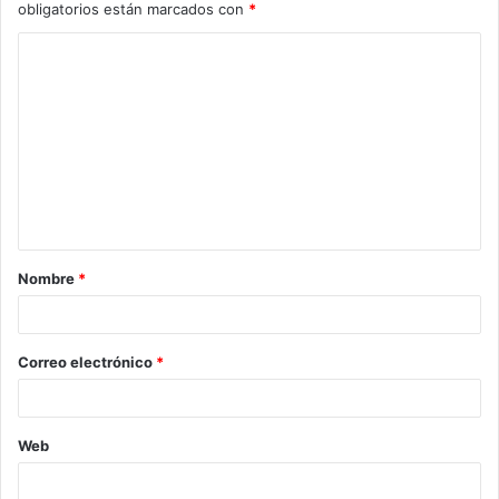
obligatorios están marcados con
*
C
o
m
e
n
t
a
Nombre
*
r
i
o
Correo electrónico
*
*
Web