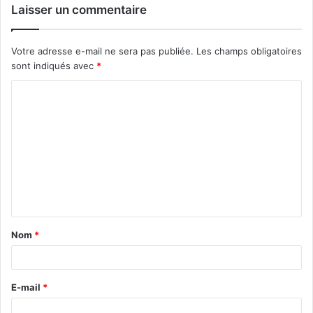
Laisser un commentaire
Votre adresse e-mail ne sera pas publiée.
Les champs obligatoires
sont indiqués avec
*
C
o
m
m
e
n
t
Nom
*
a
i
r
E-mail
*
e