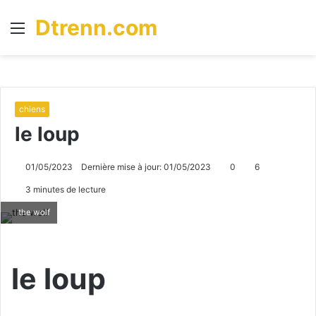
Dtrenn.com
Menu
R
chiens
le loup
01/05/2023
Dernière mise à jour: 01/05/2023
0
6
3 minutes de lecture
the wolf
le loup