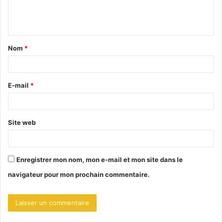
e
n
t
Nom
*
a
i
r
E-mail
*
e
*
Site web
Enregistrer mon nom, mon e-mail et mon site dans le
navigateur pour mon prochain commentaire.