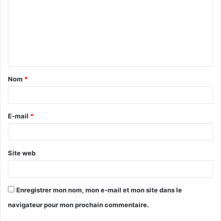
m
m
e
n
t
Nom
*
a
i
r
E-mail
*
e
*
Site web
Enregistrer mon nom, mon e-mail et mon site dans le
navigateur pour mon prochain commentaire.