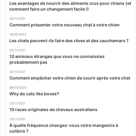
Les avantages de nourrir des aliments crus pour chiens (et
comment faire un changement facile !)
24/11/2021
Comment présenter votre nouveau chat à votre chien
19/03/2023
Les chats peuvent-ils faire des rêves et des cauchemars ?
25/11/2021
10 animaux étranges que vous ne connaissiez
probablement pas
25/11/2021
Comment empêcher votre chien de courir après votre chat
09/03/2023
Why do cats like boxes?
23/11/2021
10 races originales de chevaux australiens
23/11/2021
À quelle fréquence changez-vous votre mangeoire à
colibris ?