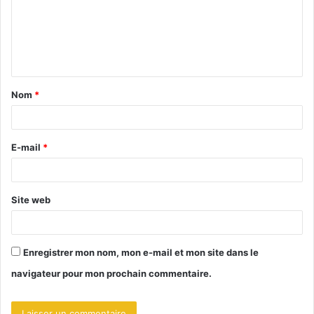
m
e
n
t
Nom
*
a
i
r
E-mail
*
e
*
Site web
Enregistrer mon nom, mon e-mail et mon site dans le
navigateur pour mon prochain commentaire.