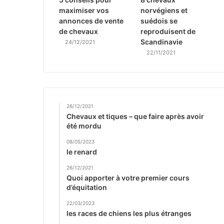
maximiser vos
norvégiens et
annonces de vente
suédois se
de chevaux
reproduisent de
Scandinavie
24/12/2021
22/11/2021
26/12/2021
Chevaux et tiques – que faire après avoir
été mordu
08/05/2023
le renard
26/12/2021
Quoi apporter à votre premier cours
d’équitation
22/03/2023
les races de chiens les plus étranges