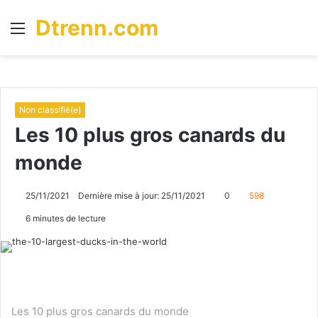
Dtrenn.com
Menu
R
Non classifié(e)
Les 10 plus gros canards du
monde
25/11/2021
Dernière mise à jour: 25/11/2021
0
598
6 minutes de lecture
Les 10 plus gros canards du monde