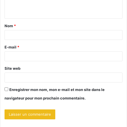
e
n
t
Nom
*
a
i
r
E-mail
*
e
*
Site web
Enregistrer mon nom, mon e-mail et mon site dans le
navigateur pour mon prochain commentaire.