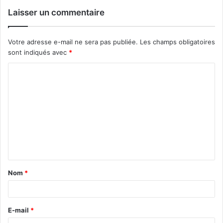
Laisser un commentaire
Votre adresse e-mail ne sera pas publiée.
Les champs obligatoires
sont indiqués avec
*
C
o
m
m
e
n
t
Nom
*
a
i
r
E-mail
*
e