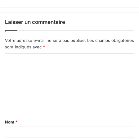
Laisser un commentaire
Votre adresse e-mail ne sera pas publiée.
Les champs obligatoires
sont indiqués avec
*
C
o
m
m
e
n
t
Nom
*
a
i