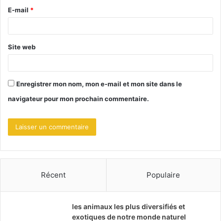
r
E-mail
*
e
*
Site web
Enregistrer mon nom, mon e-mail et mon site dans le
navigateur pour mon prochain commentaire.
Récent
Populaire
les animaux les plus diversifiés et
exotiques de notre monde naturel