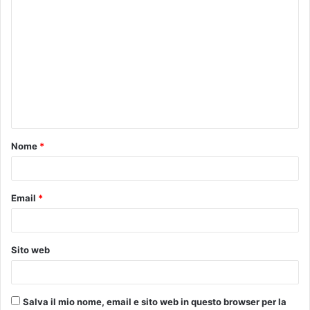
C
o
m
m
e
n
t
Nome
*
o
*
Email
*
Sito web
Salva il mio nome, email e sito web in questo browser per la